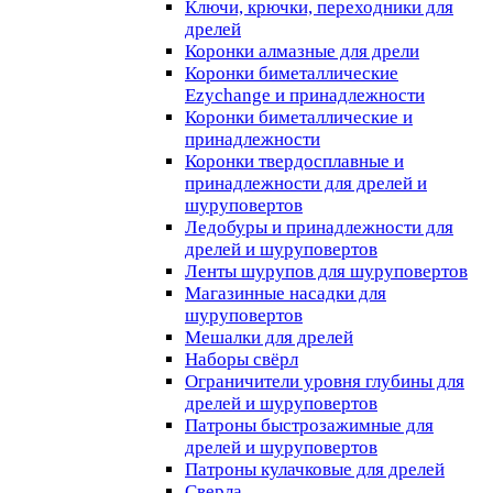
Ключи, крючки, переходники для
дрелей
Коронки алмазные для дрели
Коронки биметаллические
Ezychange и принадлежности
Коронки биметаллические и
принадлежности
Коронки твердосплавные и
принадлежности для дрелей и
шуруповертов
Ледобуры и принадлежности для
дрелей и шуруповертов
Ленты шурупов для шуруповертов
Магазинные насадки для
шуруповертов
Мешалки для дрелей
Наборы свёрл
Ограничители уровня глубины для
дрелей и шуруповертов
Патроны быстрозажимные для
дрелей и шуруповертов
Патроны кулачковые для дрелей
Сверла