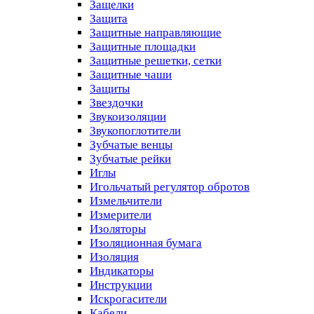
Защелки
Защита
Защитные направляющие
Защитные площадки
Защитные решетки, сетки
Защитные чаши
Защиты
Звездочки
Звукоизоляции
Звукопоглотители
Зубчатые венцы
Зубчатые рейки
Иглы
Игольчатый регулятор обротов
Измельчители
Измерители
Изоляторы
Изоляционная бумага
Изоляция
Индикаторы
Инструкции
Искрогасители
Кабели