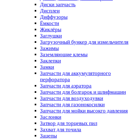
Диски запчасть
Дисплеи
Диффузоры
Ёмкости
Жиклёры
Заглушки
Загрузочный бункер для измельчителя
Зажимы
Заземляющие клемы
Заклепки
Замки
Запчасти для аккумуляторного
перфоратора
Запчасти для аэратора
Запчасти для болгарок и шлифмашин
Запчасти для воздуходувки
Запчасти для газонокосилки
Запчасти для мойки высокго давления
Заслонки
Затвор для торцевых пил
Захват для точила
Зацепы