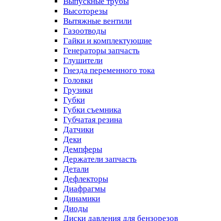
Выпускные трубы
Высоторезы
Вытяжные вентили
Газоотводы
Гайки и комплектующие
Генераторы запчасть
Глушители
Гнезда переменного тока
Головки
Грузики
Губки
Губки съемника
Губчатая резина
Датчики
Деки
Демпферы
Держатели запчасть
Детали
Дефлекторы
Диафрагмы
Динамики
Диоды
Диски давления для бензорезов