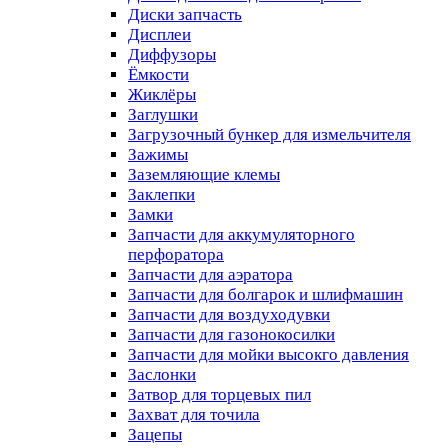
Диски запчасть
Дисплеи
Диффузоры
Ёмкости
Жиклёры
Заглушки
Загрузочный бункер для измельчителя
Зажимы
Заземляющие клемы
Заклепки
Замки
Запчасти для аккумуляторного
перфоратора
Запчасти для аэратора
Запчасти для болгарок и шлифмашин
Запчасти для воздуходувки
Запчасти для газонокосилки
Запчасти для мойки высокго давления
Заслонки
Затвор для торцевых пил
Захват для точила
Зацепы