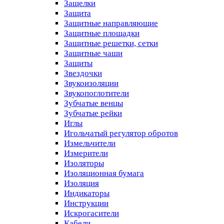
Защелки
Защита
Защитные направляющие
Защитные площадки
Защитные решетки, сетки
Защитные чаши
Защиты
Звездочки
Звукоизоляции
Звукопоглотители
Зубчатые венцы
Зубчатые рейки
Иглы
Игольчатый регулятор обротов
Измельчители
Измерители
Изоляторы
Изоляционная бумага
Изоляция
Индикаторы
Инструкции
Искрогасители
Кабели