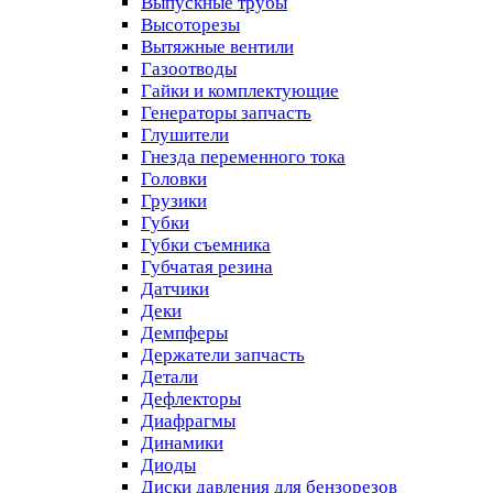
Выпускные трубы
Высоторезы
Вытяжные вентили
Газоотводы
Гайки и комплектующие
Генераторы запчасть
Глушители
Гнезда переменного тока
Головки
Грузики
Губки
Губки съемника
Губчатая резина
Датчики
Деки
Демпферы
Держатели запчасть
Детали
Дефлекторы
Диафрагмы
Динамики
Диоды
Диски давления для бензорезов