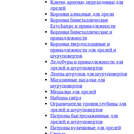
Ключи, крючки, переходники для
дрелей
Коронки алмазные для дрели
Коронки биметаллические
Ezychange и принадлежности
Коронки биметаллические и
принадлежности
Коронки твердосплавные и
принадлежности для дрелей и
шуруповертов
Ледобуры и принадлежности для
дрелей и шуруповертов
Ленты шурупов для шуруповертов
Магазинные насадки для
шуруповертов
Мешалки для дрелей
Наборы свёрл
Ограничители уровня глубины для
дрелей и шуруповертов
Патроны быстрозажимные для
дрелей и шуруповертов
Патроны кулачковые для дрелей
Сверла