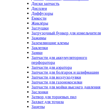
Диски запчасть
Дисплеи
Диффузоры
Ёмкости
Жиклёры
Заглушки
Загрузочный бункер для измельчителя
Зажимы
Заземляющие клемы
Заклепки
Замки
Запчасти для аккумуляторного
перфоратора
Запчасти для аэратора
Запчасти для болгарок и шлифмашин
Запчасти для воздуходувки
Запчасти для газонокосилки
Запчасти для мойки высокго давления
Заслонки
Затвор для торцевых пил
Захват для точила
Зацепы