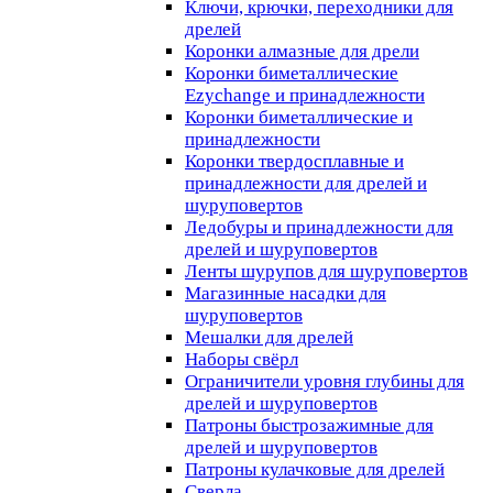
Ключи, крючки, переходники для
дрелей
Коронки алмазные для дрели
Коронки биметаллические
Ezychange и принадлежности
Коронки биметаллические и
принадлежности
Коронки твердосплавные и
принадлежности для дрелей и
шуруповертов
Ледобуры и принадлежности для
дрелей и шуруповертов
Ленты шурупов для шуруповертов
Магазинные насадки для
шуруповертов
Мешалки для дрелей
Наборы свёрл
Ограничители уровня глубины для
дрелей и шуруповертов
Патроны быстрозажимные для
дрелей и шуруповертов
Патроны кулачковые для дрелей
Сверла