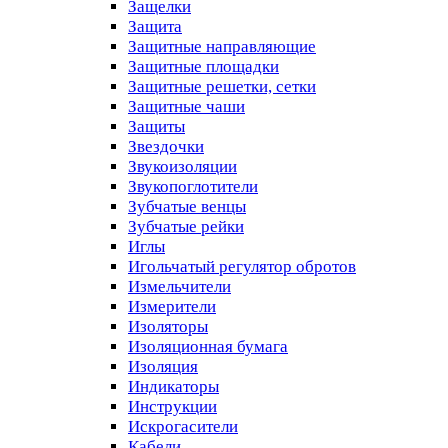
Защелки
Защита
Защитные направляющие
Защитные площадки
Защитные решетки, сетки
Защитные чаши
Защиты
Звездочки
Звукоизоляции
Звукопоглотители
Зубчатые венцы
Зубчатые рейки
Иглы
Игольчатый регулятор обротов
Измельчители
Измерители
Изоляторы
Изоляционная бумага
Изоляция
Индикаторы
Инструкции
Искрогасители
Кабели