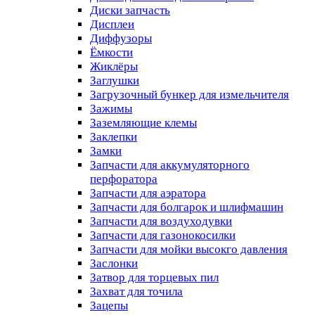
Диски запчасть
Дисплеи
Диффузоры
Ёмкости
Жиклёры
Заглушки
Загрузочный бункер для измельчителя
Зажимы
Заземляющие клемы
Заклепки
Замки
Запчасти для аккумуляторного
перфоратора
Запчасти для аэратора
Запчасти для болгарок и шлифмашин
Запчасти для воздуходувки
Запчасти для газонокосилки
Запчасти для мойки высокго давления
Заслонки
Затвор для торцевых пил
Захват для точила
Зацепы