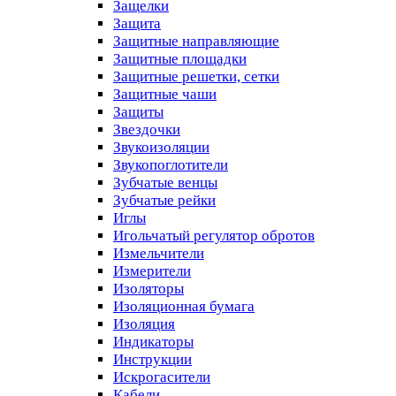
Защелки
Защита
Защитные направляющие
Защитные площадки
Защитные решетки, сетки
Защитные чаши
Защиты
Звездочки
Звукоизоляции
Звукопоглотители
Зубчатые венцы
Зубчатые рейки
Иглы
Игольчатый регулятор обротов
Измельчители
Измерители
Изоляторы
Изоляционная бумага
Изоляция
Индикаторы
Инструкции
Искрогасители
Кабели