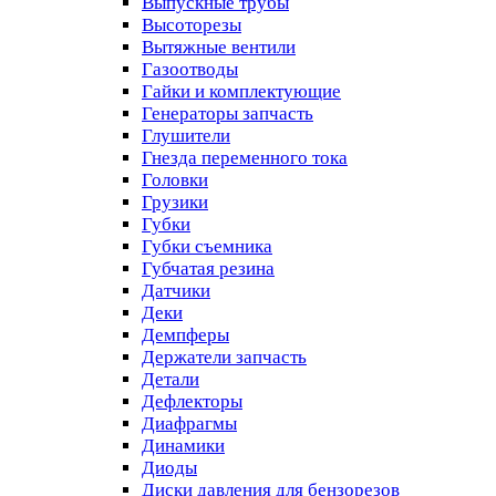
Выпускные трубы
Высоторезы
Вытяжные вентили
Газоотводы
Гайки и комплектующие
Генераторы запчасть
Глушители
Гнезда переменного тока
Головки
Грузики
Губки
Губки съемника
Губчатая резина
Датчики
Деки
Демпферы
Держатели запчасть
Детали
Дефлекторы
Диафрагмы
Динамики
Диоды
Диски давления для бензорезов