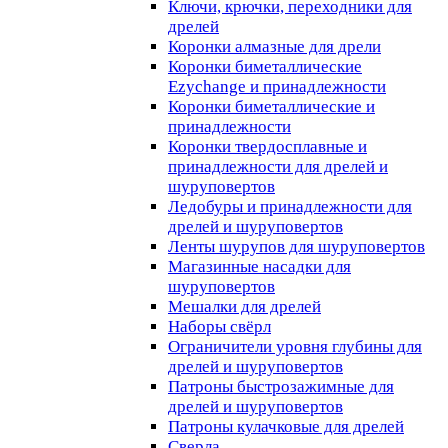
Ключи, крючки, переходники для
дрелей
Коронки алмазные для дрели
Коронки биметаллические
Ezychange и принадлежности
Коронки биметаллические и
принадлежности
Коронки твердосплавные и
принадлежности для дрелей и
шуруповертов
Ледобуры и принадлежности для
дрелей и шуруповертов
Ленты шурупов для шуруповертов
Магазинные насадки для
шуруповертов
Мешалки для дрелей
Наборы свёрл
Ограничители уровня глубины для
дрелей и шуруповертов
Патроны быстрозажимные для
дрелей и шуруповертов
Патроны кулачковые для дрелей
Сверла