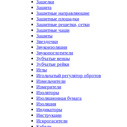
Защелки
Защита
Защитные направляющие
Защитные площадки
Защитные решетки, сетки
Защитные чаши
Защиты
Звездочки
Звукоизоляции
Звукопоглотители
Зубчатые венцы
Зубчатые рейки
Иглы
Игольчатый регулятор обротов
Измельчители
Измерители
Изоляторы
Изоляционная бумага
Изоляция
Индикаторы
Инструкции
Искрогасители
Кабели