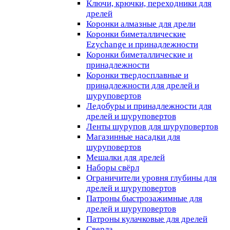
Ключи, крючки, переходники для
дрелей
Коронки алмазные для дрели
Коронки биметаллические
Ezychange и принадлежности
Коронки биметаллические и
принадлежности
Коронки твердосплавные и
принадлежности для дрелей и
шуруповертов
Ледобуры и принадлежности для
дрелей и шуруповертов
Ленты шурупов для шуруповертов
Магазинные насадки для
шуруповертов
Мешалки для дрелей
Наборы свёрл
Ограничители уровня глубины для
дрелей и шуруповертов
Патроны быстрозажимные для
дрелей и шуруповертов
Патроны кулачковые для дрелей
Сверла