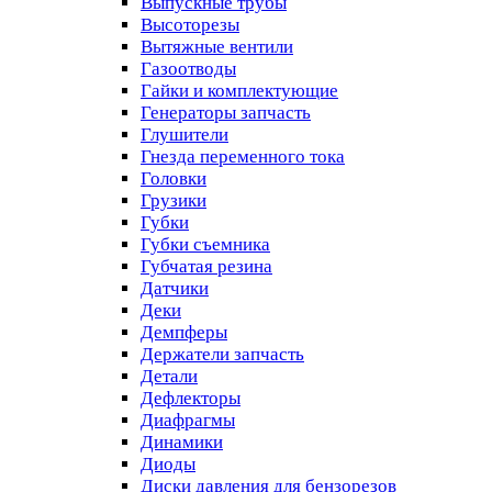
Выпускные трубы
Высоторезы
Вытяжные вентили
Газоотводы
Гайки и комплектующие
Генераторы запчасть
Глушители
Гнезда переменного тока
Головки
Грузики
Губки
Губки съемника
Губчатая резина
Датчики
Деки
Демпферы
Держатели запчасть
Детали
Дефлекторы
Диафрагмы
Динамики
Диоды
Диски давления для бензорезов