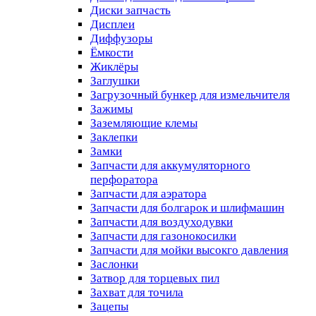
Диски запчасть
Дисплеи
Диффузоры
Ёмкости
Жиклёры
Заглушки
Загрузочный бункер для измельчителя
Зажимы
Заземляющие клемы
Заклепки
Замки
Запчасти для аккумуляторного
перфоратора
Запчасти для аэратора
Запчасти для болгарок и шлифмашин
Запчасти для воздуходувки
Запчасти для газонокосилки
Запчасти для мойки высокго давления
Заслонки
Затвор для торцевых пил
Захват для точила
Зацепы