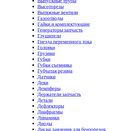
Выпускные трубы
Высоторезы
Вытяжные вентили
Газоотводы
Гайки и комплектующие
Генераторы запчасть
Глушители
Гнезда переменного тока
Головки
Грузики
Губки
Губки съемника
Губчатая резина
Датчики
Деки
Демпферы
Держатели запчасть
Детали
Дефлекторы
Диафрагмы
Динамики
Диоды
Диски давления для бензорезов