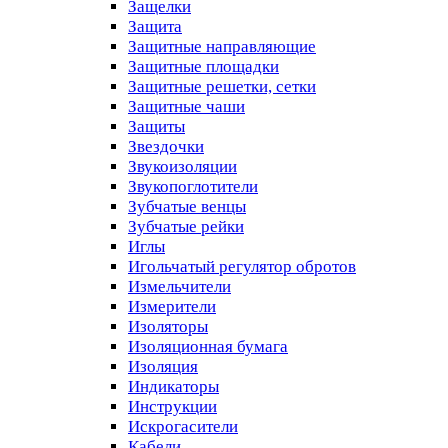
Защелки
Защита
Защитные направляющие
Защитные площадки
Защитные решетки, сетки
Защитные чаши
Защиты
Звездочки
Звукоизоляции
Звукопоглотители
Зубчатые венцы
Зубчатые рейки
Иглы
Игольчатый регулятор обротов
Измельчители
Измерители
Изоляторы
Изоляционная бумага
Изоляция
Индикаторы
Инструкции
Искрогасители
Кабели