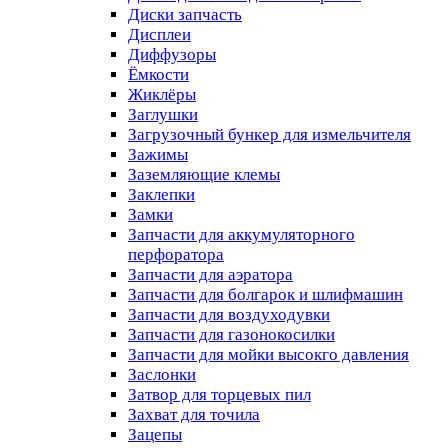
Диски запчасть
Дисплеи
Диффузоры
Ёмкости
Жиклёры
Заглушки
Загрузочный бункер для измельчителя
Зажимы
Заземляющие клемы
Заклепки
Замки
Запчасти для аккумуляторного
перфоратора
Запчасти для аэратора
Запчасти для болгарок и шлифмашин
Запчасти для воздуходувки
Запчасти для газонокосилки
Запчасти для мойки высокго давления
Заслонки
Затвор для торцевых пил
Захват для точила
Зацепы