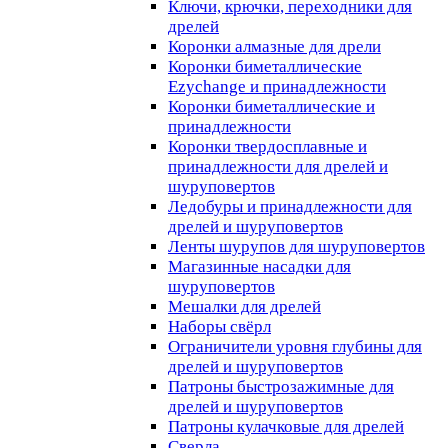
Ключи, крючки, переходники для
дрелей
Коронки алмазные для дрели
Коронки биметаллические
Ezychange и принадлежности
Коронки биметаллические и
принадлежности
Коронки твердосплавные и
принадлежности для дрелей и
шуруповертов
Ледобуры и принадлежности для
дрелей и шуруповертов
Ленты шурупов для шуруповертов
Магазинные насадки для
шуруповертов
Мешалки для дрелей
Наборы свёрл
Ограничители уровня глубины для
дрелей и шуруповертов
Патроны быстрозажимные для
дрелей и шуруповертов
Патроны кулачковые для дрелей
Сверла