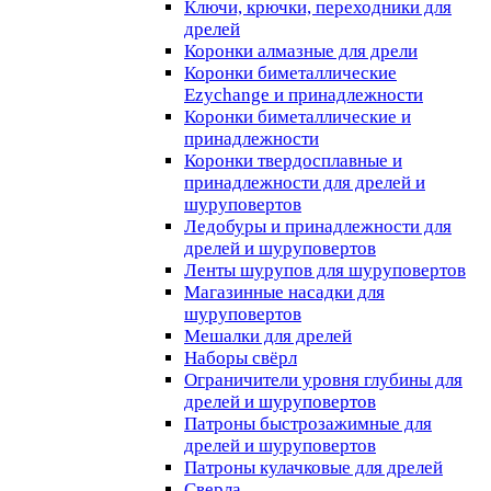
Ключи, крючки, переходники для
дрелей
Коронки алмазные для дрели
Коронки биметаллические
Ezychange и принадлежности
Коронки биметаллические и
принадлежности
Коронки твердосплавные и
принадлежности для дрелей и
шуруповертов
Ледобуры и принадлежности для
дрелей и шуруповертов
Ленты шурупов для шуруповертов
Магазинные насадки для
шуруповертов
Мешалки для дрелей
Наборы свёрл
Ограничители уровня глубины для
дрелей и шуруповертов
Патроны быстрозажимные для
дрелей и шуруповертов
Патроны кулачковые для дрелей
Сверла