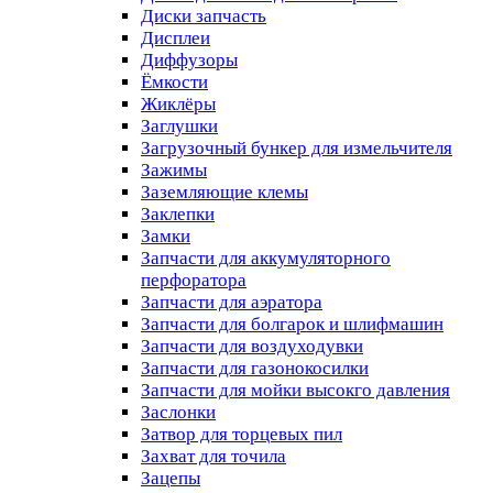
Диски запчасть
Дисплеи
Диффузоры
Ёмкости
Жиклёры
Заглушки
Загрузочный бункер для измельчителя
Зажимы
Заземляющие клемы
Заклепки
Замки
Запчасти для аккумуляторного
перфоратора
Запчасти для аэратора
Запчасти для болгарок и шлифмашин
Запчасти для воздуходувки
Запчасти для газонокосилки
Запчасти для мойки высокго давления
Заслонки
Затвор для торцевых пил
Захват для точила
Зацепы