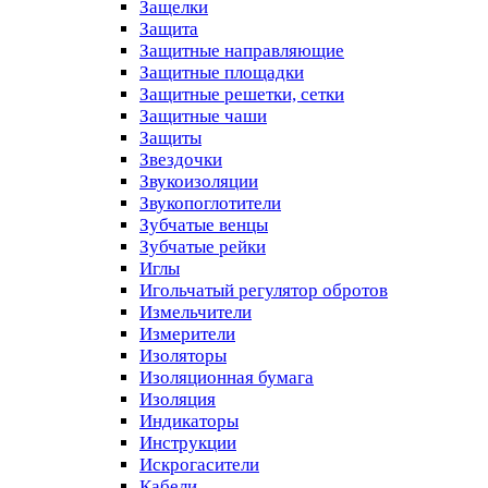
Защелки
Защита
Защитные направляющие
Защитные площадки
Защитные решетки, сетки
Защитные чаши
Защиты
Звездочки
Звукоизоляции
Звукопоглотители
Зубчатые венцы
Зубчатые рейки
Иглы
Игольчатый регулятор обротов
Измельчители
Измерители
Изоляторы
Изоляционная бумага
Изоляция
Индикаторы
Инструкции
Искрогасители
Кабели