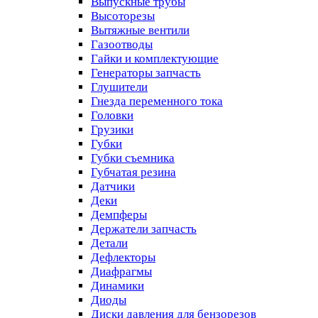
Выпускные трубы
Высоторезы
Вытяжные вентили
Газоотводы
Гайки и комплектующие
Генераторы запчасть
Глушители
Гнезда переменного тока
Головки
Грузики
Губки
Губки съемника
Губчатая резина
Датчики
Деки
Демпферы
Держатели запчасть
Детали
Дефлекторы
Диафрагмы
Динамики
Диоды
Диски давления для бензорезов