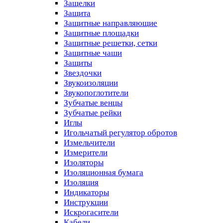
Защелки
Защита
Защитные направляющие
Защитные площадки
Защитные решетки, сетки
Защитные чаши
Защиты
Звездочки
Звукоизоляции
Звукопоглотители
Зубчатые венцы
Зубчатые рейки
Иглы
Игольчатый регулятор обротов
Измельчители
Измерители
Изоляторы
Изоляционная бумага
Изоляция
Индикаторы
Инструкции
Искрогасители
Кабели