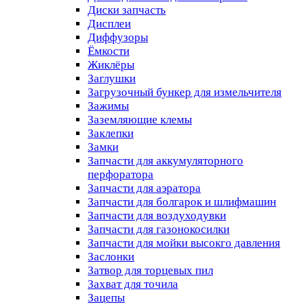
Диски запчасть
Дисплеи
Диффузоры
Ёмкости
Жиклёры
Заглушки
Загрузочный бункер для измельчителя
Зажимы
Заземляющие клемы
Заклепки
Замки
Запчасти для аккумуляторного
перфоратора
Запчасти для аэратора
Запчасти для болгарок и шлифмашин
Запчасти для воздуходувки
Запчасти для газонокосилки
Запчасти для мойки высокго давления
Заслонки
Затвор для торцевых пил
Захват для точила
Зацепы