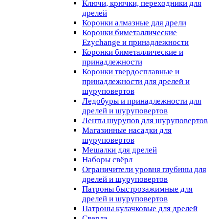
Ключи, крючки, переходники для
дрелей
Коронки алмазные для дрели
Коронки биметаллические
Ezychange и принадлежности
Коронки биметаллические и
принадлежности
Коронки твердосплавные и
принадлежности для дрелей и
шуруповертов
Ледобуры и принадлежности для
дрелей и шуруповертов
Ленты шурупов для шуруповертов
Магазинные насадки для
шуруповертов
Мешалки для дрелей
Наборы свёрл
Ограничители уровня глубины для
дрелей и шуруповертов
Патроны быстрозажимные для
дрелей и шуруповертов
Патроны кулачковые для дрелей
Сверла