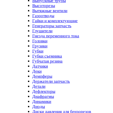
Выпускные трубы
Высоторезы
Вытяжные вентили
Газоотводы
Гайки и комплектующие
Генераторы запчасть
Глушители
Гнезда переменного тока
Головки
Грузики
Губки
Губки съемника
Губчатая резина
Датчики
Деки
Демпферы
Держатели запчасть
Детали
Дефлекторы
Диафрагмы
Динамики
Диоды
Диски давления для бензорезов