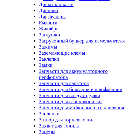
Диски запчасть
Дисплеи
Диффузоры
Ёмкости
Жиклёры
Заглушки
Загрузочный бункер для измельчителя
Зажимы
Заземляющие клемы
Заклепки
Замки
Запчасти для аккумуляторного
перфоратора
Запчасти для аэратора
Запчасти для болгарок и шлифмашин
Запчасти для воздуходувки
Запчасти для газонокосилки
Запчасти для мойки высокго давления
Заслонки
Затвор для торцевых пил
Захват для точила
Зацепы