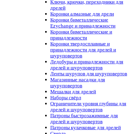
Ключи, крючки, переходники для
дрелей
Коронки алмазные для дрели
Коронки биметаллические
Ezychange и принадлежности
Коронки биметаллические и
принадлежности
Коронки твердосплавные и
принадлежности для дрелей и
шуруповертов
Ледобуры и принадлежности для
дрелей и шуруповертов
Ленты шурупов для шуруповертов
Магазинные насадки для
шуруповертов
Мешалки для дрелей
Наборы свёрл
Ограничители уровня глубины для
дрелей и шуруповертов
Патроны быстрозажимные для
дрелей и шуруповертов
Патроны кулачковые для дрелей
Сверла