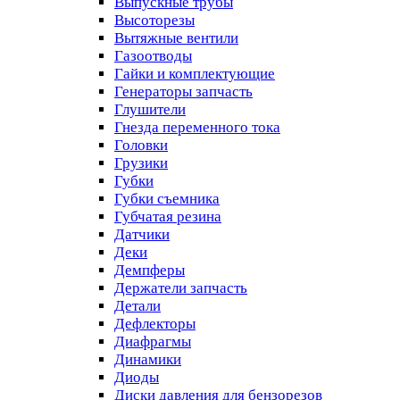
Выпускные трубы
Высоторезы
Вытяжные вентили
Газоотводы
Гайки и комплектующие
Генераторы запчасть
Глушители
Гнезда переменного тока
Головки
Грузики
Губки
Губки съемника
Губчатая резина
Датчики
Деки
Демпферы
Держатели запчасть
Детали
Дефлекторы
Диафрагмы
Динамики
Диоды
Диски давления для бензорезов