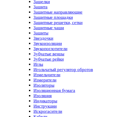
Защелки
Защита
Защитные направляющие
Защитные площадки
Защитные решетки, сетки
Защитные чаши
Защиты
Звездочки
Звукоизоляции
Звукопоглотители
Зубчатые венцы
Зубчатые рейки
Иглы
Игольчатый регулятор обротов
Измельчители
Измерители
Изоляторы
Изоляционная бумага
Изоляция
Индикаторы
Инструкции
Искрогасители
Кабели