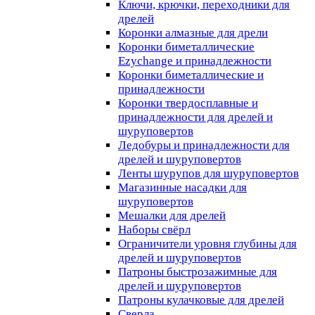
Ключи, крючки, переходники для
дрелей
Коронки алмазные для дрели
Коронки биметаллические
Ezychange и принадлежности
Коронки биметаллические и
принадлежности
Коронки твердосплавные и
принадлежности для дрелей и
шуруповертов
Ледобуры и принадлежности для
дрелей и шуруповертов
Ленты шурупов для шуруповертов
Магазинные насадки для
шуруповертов
Мешалки для дрелей
Наборы свёрл
Ограничители уровня глубины для
дрелей и шуруповертов
Патроны быстрозажимные для
дрелей и шуруповертов
Патроны кулачковые для дрелей
Сверла