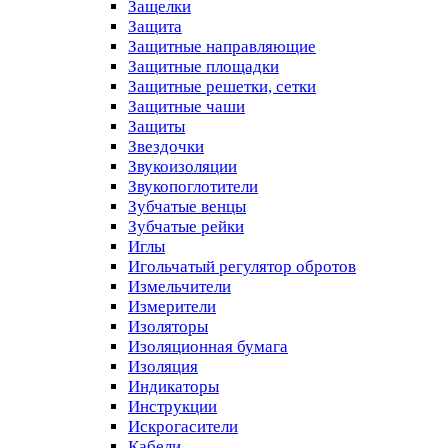
Защелки
Защита
Защитные направляющие
Защитные площадки
Защитные решетки, сетки
Защитные чаши
Защиты
Звездочки
Звукоизоляции
Звукопоглотители
Зубчатые венцы
Зубчатые рейки
Иглы
Игольчатый регулятор обротов
Измельчители
Измерители
Изоляторы
Изоляционная бумага
Изоляция
Индикаторы
Инструкции
Искрогасители
Кабели