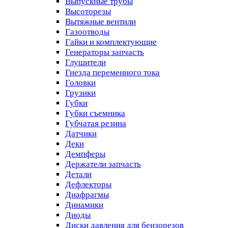
Выпускные трубы
Высоторезы
Вытяжные вентили
Газоотводы
Гайки и комплектующие
Генераторы запчасть
Глушители
Гнезда переменного тока
Головки
Грузики
Губки
Губки съемника
Губчатая резина
Датчики
Деки
Демпферы
Держатели запчасть
Детали
Дефлекторы
Диафрагмы
Динамики
Диоды
Диски давления для бензорезов