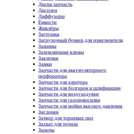
Диски запчасть
Дисплеи
Диффузоры
Ёмкости
Жиклёры
Заглушки
Загрузочный бункер для измельчителя
Зажимы
Заземляющие клемы
Заклепки
Замки
Запчасти для аккумуляторного
перфоратора
Запчасти для аэратора
Запчасти для болгарок и шлифмашин
Запчасти для воздуходувки
Запчасти для газонокосилки
Запчасти для мойки высокго давления
Заслонки
Затвор для торцевых пил
Захват для точила
Зацепы