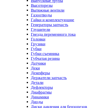
Выпускные трубы
Высоторезы
Вытяжные вентили
Газоотводы
Гайки и комплектующие
Генераторы запчасть
Глушители
Гнезда переменного тока
Головки
Грузики
Губки
Губки съемника
Губчатая резина
Датчики
Деки
Демпферы
Держатели запчасть
Детали
Дефлекторы
Диафрагмы
Динамики
Диоды
Диски давления для бензорезов