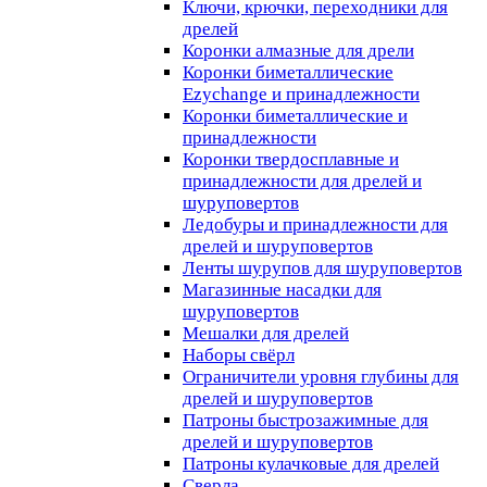
Ключи, крючки, переходники для
дрелей
Коронки алмазные для дрели
Коронки биметаллические
Ezychange и принадлежности
Коронки биметаллические и
принадлежности
Коронки твердосплавные и
принадлежности для дрелей и
шуруповертов
Ледобуры и принадлежности для
дрелей и шуруповертов
Ленты шурупов для шуруповертов
Магазинные насадки для
шуруповертов
Мешалки для дрелей
Наборы свёрл
Ограничители уровня глубины для
дрелей и шуруповертов
Патроны быстрозажимные для
дрелей и шуруповертов
Патроны кулачковые для дрелей
Сверла