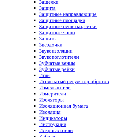
Защелки
Защита
Защитные направляющие
Защитные площадки
Защитные решетки, сетки
Защитные чаши
Защиты
Звездочки
Звукоизоляции
Звукопоглотители
Зубчатые венцы
Зубчатые рейки
Иглы
Игольчатый регулятор обротов
Измельчители
Измерители
Изоляторы
Изоляционная бумага
Изоляция
Индикаторы
Инструкции
Искрогасители
Кабели