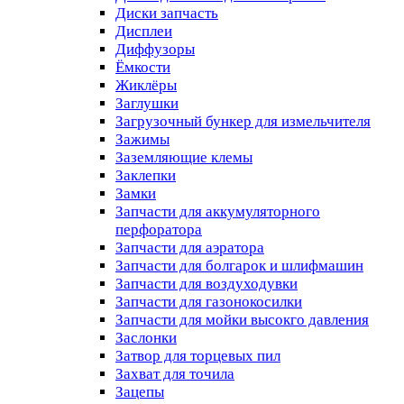
Диски запчасть
Дисплеи
Диффузоры
Ёмкости
Жиклёры
Заглушки
Загрузочный бункер для измельчителя
Зажимы
Заземляющие клемы
Заклепки
Замки
Запчасти для аккумуляторного
перфоратора
Запчасти для аэратора
Запчасти для болгарок и шлифмашин
Запчасти для воздуходувки
Запчасти для газонокосилки
Запчасти для мойки высокго давления
Заслонки
Затвор для торцевых пил
Захват для точила
Зацепы