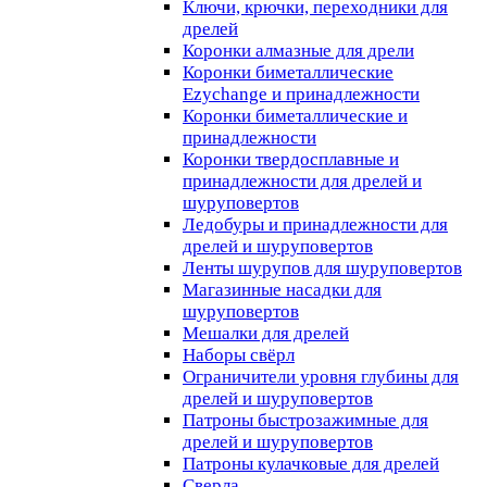
Ключи, крючки, переходники для
дрелей
Коронки алмазные для дрели
Коронки биметаллические
Ezychange и принадлежности
Коронки биметаллические и
принадлежности
Коронки твердосплавные и
принадлежности для дрелей и
шуруповертов
Ледобуры и принадлежности для
дрелей и шуруповертов
Ленты шурупов для шуруповертов
Магазинные насадки для
шуруповертов
Мешалки для дрелей
Наборы свёрл
Ограничители уровня глубины для
дрелей и шуруповертов
Патроны быстрозажимные для
дрелей и шуруповертов
Патроны кулачковые для дрелей
Сверла