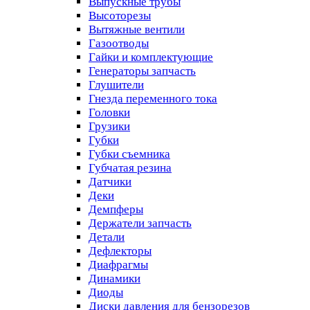
Выпускные трубы
Высоторезы
Вытяжные вентили
Газоотводы
Гайки и комплектующие
Генераторы запчасть
Глушители
Гнезда переменного тока
Головки
Грузики
Губки
Губки съемника
Губчатая резина
Датчики
Деки
Демпферы
Держатели запчасть
Детали
Дефлекторы
Диафрагмы
Динамики
Диоды
Диски давления для бензорезов