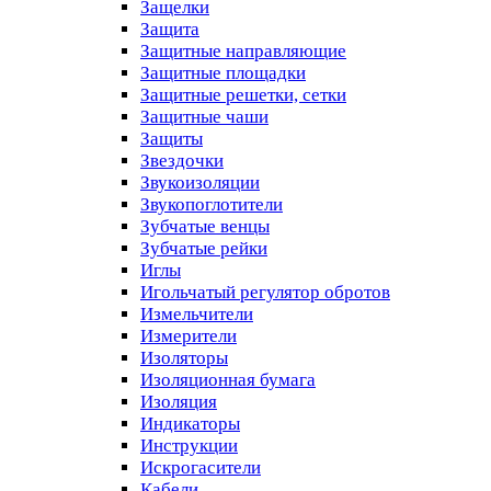
Защелки
Защита
Защитные направляющие
Защитные площадки
Защитные решетки, сетки
Защитные чаши
Защиты
Звездочки
Звукоизоляции
Звукопоглотители
Зубчатые венцы
Зубчатые рейки
Иглы
Игольчатый регулятор обротов
Измельчители
Измерители
Изоляторы
Изоляционная бумага
Изоляция
Индикаторы
Инструкции
Искрогасители
Кабели