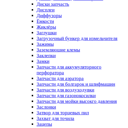
Диски запчасть
Дисплеи
Диффузоры
Ёмкости
Жиклёры
Заглушки
Загрузочный бункер для измельчителя
Зажимы
Заземляющие клемы
Заклепки
Замки
Запчасти для аккумуляторного
перфоратора
Запчасти для аэратора
Запчасти для болгарок и шлифмашин
Запчасти для воздуходувки
Запчасти для газонокосилки
Запчасти для мойки высокго давления
Заслонки
Затвор для торцевых пил
Захват для точила
Зацепы