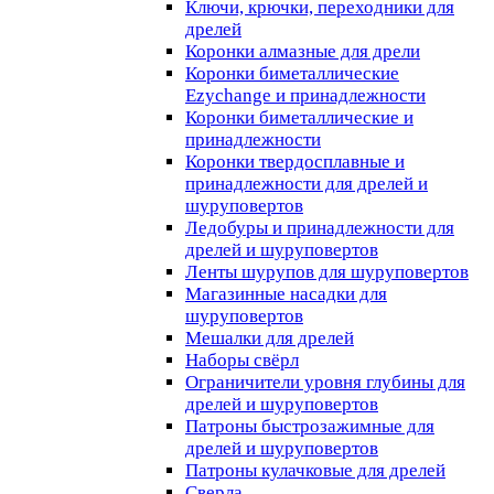
Ключи, крючки, переходники для
дрелей
Коронки алмазные для дрели
Коронки биметаллические
Ezychange и принадлежности
Коронки биметаллические и
принадлежности
Коронки твердосплавные и
принадлежности для дрелей и
шуруповертов
Ледобуры и принадлежности для
дрелей и шуруповертов
Ленты шурупов для шуруповертов
Магазинные насадки для
шуруповертов
Мешалки для дрелей
Наборы свёрл
Ограничители уровня глубины для
дрелей и шуруповертов
Патроны быстрозажимные для
дрелей и шуруповертов
Патроны кулачковые для дрелей
Сверла