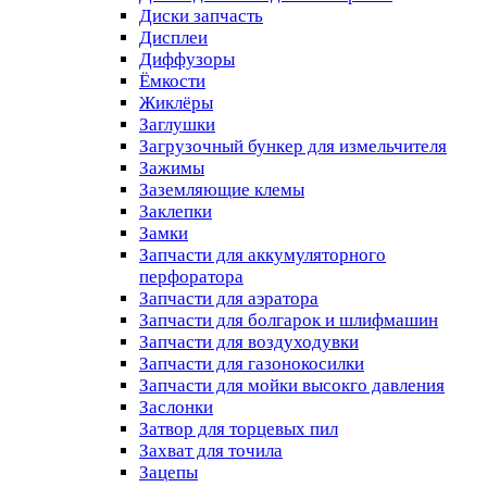
Диски запчасть
Дисплеи
Диффузоры
Ёмкости
Жиклёры
Заглушки
Загрузочный бункер для измельчителя
Зажимы
Заземляющие клемы
Заклепки
Замки
Запчасти для аккумуляторного
перфоратора
Запчасти для аэратора
Запчасти для болгарок и шлифмашин
Запчасти для воздуходувки
Запчасти для газонокосилки
Запчасти для мойки высокго давления
Заслонки
Затвор для торцевых пил
Захват для точила
Зацепы