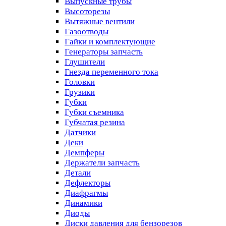
Выпускные трубы
Высоторезы
Вытяжные вентили
Газоотводы
Гайки и комплектующие
Генераторы запчасть
Глушители
Гнезда переменного тока
Головки
Грузики
Губки
Губки съемника
Губчатая резина
Датчики
Деки
Демпферы
Держатели запчасть
Детали
Дефлекторы
Диафрагмы
Динамики
Диоды
Диски давления для бензорезов