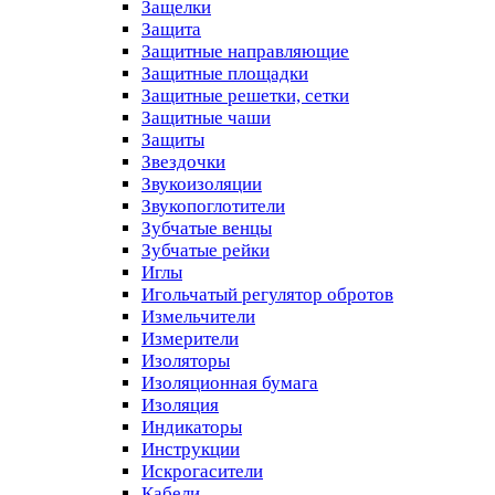
Защелки
Защита
Защитные направляющие
Защитные площадки
Защитные решетки, сетки
Защитные чаши
Защиты
Звездочки
Звукоизоляции
Звукопоглотители
Зубчатые венцы
Зубчатые рейки
Иглы
Игольчатый регулятор обротов
Измельчители
Измерители
Изоляторы
Изоляционная бумага
Изоляция
Индикаторы
Инструкции
Искрогасители
Кабели