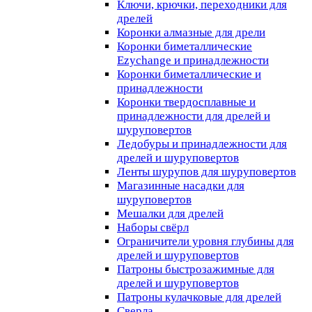
Ключи, крючки, переходники для
дрелей
Коронки алмазные для дрели
Коронки биметаллические
Ezychange и принадлежности
Коронки биметаллические и
принадлежности
Коронки твердосплавные и
принадлежности для дрелей и
шуруповертов
Ледобуры и принадлежности для
дрелей и шуруповертов
Ленты шурупов для шуруповертов
Магазинные насадки для
шуруповертов
Мешалки для дрелей
Наборы свёрл
Ограничители уровня глубины для
дрелей и шуруповертов
Патроны быстрозажимные для
дрелей и шуруповертов
Патроны кулачковые для дрелей
Сверла