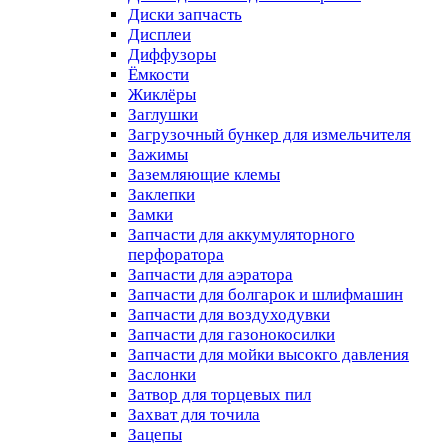
Диски запчасть
Дисплеи
Диффузоры
Ёмкости
Жиклёры
Заглушки
Загрузочный бункер для измельчителя
Зажимы
Заземляющие клемы
Заклепки
Замки
Запчасти для аккумуляторного
перфоратора
Запчасти для аэратора
Запчасти для болгарок и шлифмашин
Запчасти для воздуходувки
Запчасти для газонокосилки
Запчасти для мойки высокго давления
Заслонки
Затвор для торцевых пил
Захват для точила
Зацепы