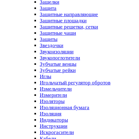
Защелки
Защита
Защитные направляющие
Защитные площадки
Защитные решетки, сетки
Защитные чаши
Защиты
Звездочки
Звукоизоляции
Звукопоглотители
Зубчатые венцы
Зубчатые рейки
Иглы
Игольчатый регулятор обротов
Измельчители
Измерители
Изоляторы
Изоляционная бумага
Изоляция
Индикаторы
Инструкции
Искрогасители
Кабели