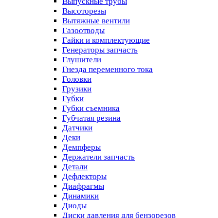
Выпускные трубы
Высоторезы
Вытяжные вентили
Газоотводы
Гайки и комплектующие
Генераторы запчасть
Глушители
Гнезда переменного тока
Головки
Грузики
Губки
Губки съемника
Губчатая резина
Датчики
Деки
Демпферы
Держатели запчасть
Детали
Дефлекторы
Диафрагмы
Динамики
Диоды
Диски давления для бензорезов