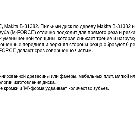
, Makita B-31382. Пильный диск по дереву Makita B-31382 
зуба (M-FORCE) отлично подходит для прямого реза и резки
ск уменьшенной толщины, которая снижает трение и нагрузк
кошенные передняя и верхняя стороны резца образуют 6 р
M-FORCE делают срез совершенно чистым.
минированной древесины или фанеры, мебельных плит, мягкой и
логии изготовления диска.
 кромки и 'М'-форма удваивает количество зубьев.