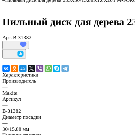
–
Пильный диск для дерева 235X30/15.88X1.6X20T M-FORC
Пильный диск для дерева 2
Арт.
B-31382
Характеристики
Производитель
—
Makita
Артикул
—
B-31382
Диаметр посадки
—
30/15.88 мм