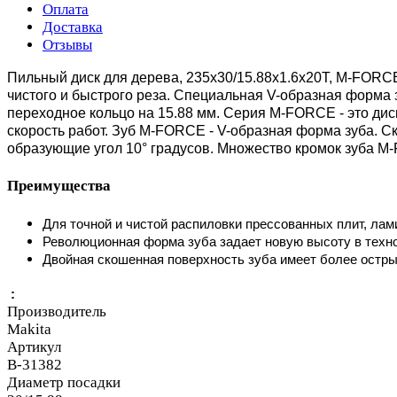
Оплата
Доставка
Отзывы
Пильный диск для дерева, 235x30/15.88x1.6x20T, M-FORCE
чистого и быстрого реза. Специальная V-образная форма 
переходное кольцо на 15.88 мм.
Серия M-FORCE
- это ди
скорость работ.
Зуб M-FORCE
- V-образная форма зуба. С
образующие угол 10° градусов. Множество кромок зуба 
Преимущества
Для точной и чистой распиловки прессованных плит, ла
Революционная форма зуба задает новую высоту в техно
Двойная скошенная поверхность зуба имеет более острые
:
Производитель
Makita
Артикул
B-31382
Диаметр посадки