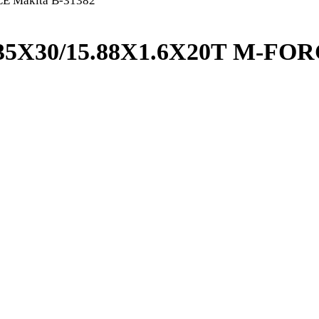
E Makita B-31382
35X30/15.88X1.6X20T M-FOR