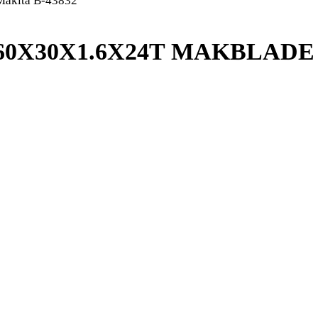
akita B-43832
260X30X1.6X24T MAKBLADE 