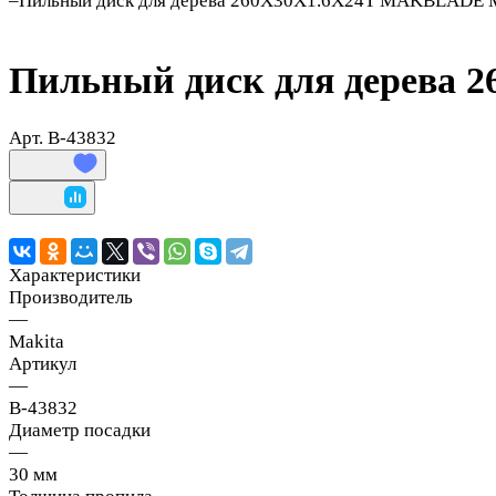
–
Пильный диск для дерева 260X30X1.6X24T MAKBLADE M
Пильный диск для дерева 
Арт.
B-43832
Характеристики
Производитель
—
Makita
Артикул
—
B-43832
Диаметр посадки
—
30 мм