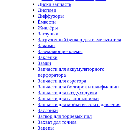
Диски запчасть
Дисплеи
Диффузоры
Ёмкости
Жиклёры
Заглушки
Загрузочный бункер для измельчителя
Зажимы
Заземляющие клемы
Заклепки
Замки
Запчасти для аккумуляторного
перфоратора
Запчасти для аэратора
Запчасти для болгарок и шлифмашин
Запчасти для воздуходувки
Запчасти для газонокосилки
Запчасти для мойки высокго давления
Заслонки
Затвор для торцевых пил
Захват для точила
Зацепы