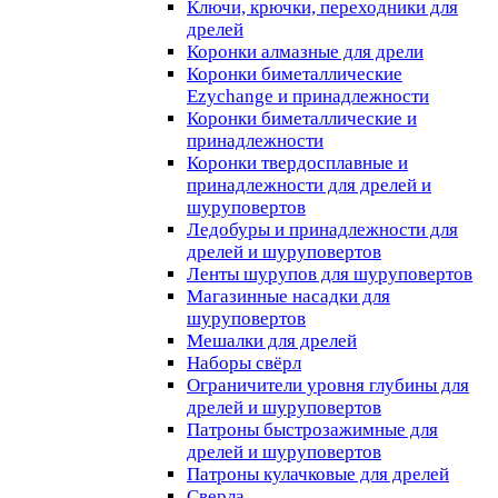
Ключи, крючки, переходники для
дрелей
Коронки алмазные для дрели
Коронки биметаллические
Ezychange и принадлежности
Коронки биметаллические и
принадлежности
Коронки твердосплавные и
принадлежности для дрелей и
шуруповертов
Ледобуры и принадлежности для
дрелей и шуруповертов
Ленты шурупов для шуруповертов
Магазинные насадки для
шуруповертов
Мешалки для дрелей
Наборы свёрл
Ограничители уровня глубины для
дрелей и шуруповертов
Патроны быстрозажимные для
дрелей и шуруповертов
Патроны кулачковые для дрелей
Сверла