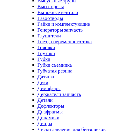
Выпускные трубы
Высоторезы
Вытяжные вентили
Газоотводы
Гайки и комплектующие
Генераторы запчасть
Глушители
Гнезда переменного тока
Головки
Грузики
Губки
Губки съемника
Губчатая резина
Датчики
Деки
Демпферы
Держатели запчасть
Детали
Дефлекторы
Диафрагмы
Динамики
Диоды
Диски давления для бензорезов