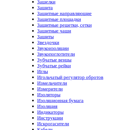
Защелки
Защита
Защитные направляющие
Защитные площадки
Защитные решетки, сетки
Защитные чаши
Защиты
Звездочки
Звукоизоляции
Звукопоглотители
Зубчатые венцы
Зубчатые рейки
Иглы
Игольчатый регулятор обротов
Измельчители
Измерители
Изоляторы
Изоляционная бумага
Изоляция
Индикаторы
Инструкции
Искрогасители
Кабели