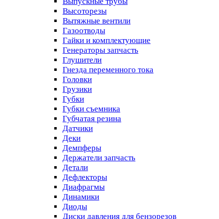
Выпускные трубы
Высоторезы
Вытяжные вентили
Газоотводы
Гайки и комплектующие
Генераторы запчасть
Глушители
Гнезда переменного тока
Головки
Грузики
Губки
Губки съемника
Губчатая резина
Датчики
Деки
Демпферы
Держатели запчасть
Детали
Дефлекторы
Диафрагмы
Динамики
Диоды
Диски давления для бензорезов