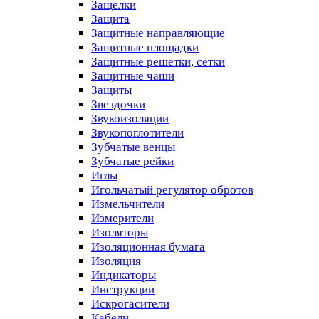
Защелки
Защита
Защитные направляющие
Защитные площадки
Защитные решетки, сетки
Защитные чаши
Защиты
Звездочки
Звукоизоляции
Звукопоглотители
Зубчатые венцы
Зубчатые рейки
Иглы
Игольчатый регулятор обротов
Измельчители
Измерители
Изоляторы
Изоляционная бумага
Изоляция
Индикаторы
Инструкции
Искрогасители
Кабели