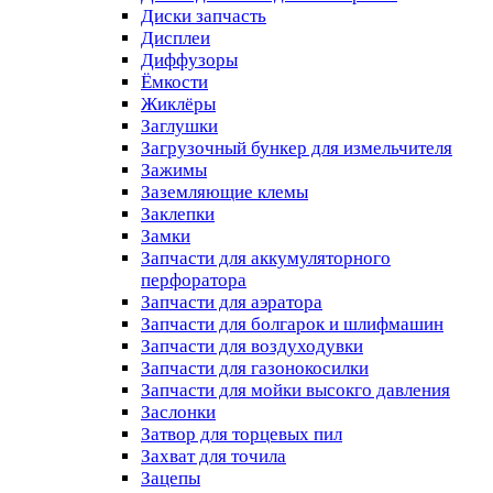
Диски запчасть
Дисплеи
Диффузоры
Ёмкости
Жиклёры
Заглушки
Загрузочный бункер для измельчителя
Зажимы
Заземляющие клемы
Заклепки
Замки
Запчасти для аккумуляторного
перфоратора
Запчасти для аэратора
Запчасти для болгарок и шлифмашин
Запчасти для воздуходувки
Запчасти для газонокосилки
Запчасти для мойки высокго давления
Заслонки
Затвор для торцевых пил
Захват для точила
Зацепы