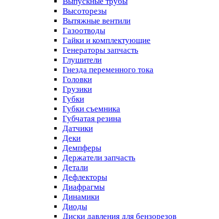
Выпускные трубы
Высоторезы
Вытяжные вентили
Газоотводы
Гайки и комплектующие
Генераторы запчасть
Глушители
Гнезда переменного тока
Головки
Грузики
Губки
Губки съемника
Губчатая резина
Датчики
Деки
Демпферы
Держатели запчасть
Детали
Дефлекторы
Диафрагмы
Динамики
Диоды
Диски давления для бензорезов