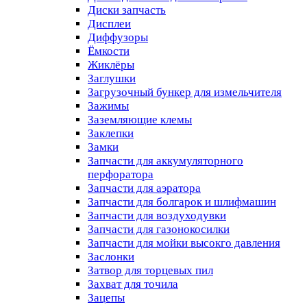
Диски запчасть
Дисплеи
Диффузоры
Ёмкости
Жиклёры
Заглушки
Загрузочный бункер для измельчителя
Зажимы
Заземляющие клемы
Заклепки
Замки
Запчасти для аккумуляторного
перфоратора
Запчасти для аэратора
Запчасти для болгарок и шлифмашин
Запчасти для воздуходувки
Запчасти для газонокосилки
Запчасти для мойки высокго давления
Заслонки
Затвор для торцевых пил
Захват для точила
Зацепы