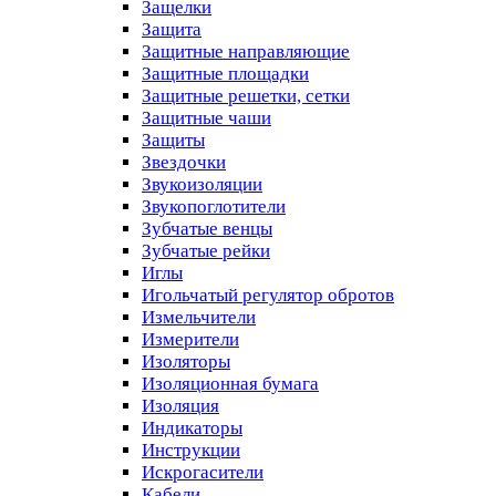
Защелки
Защита
Защитные направляющие
Защитные площадки
Защитные решетки, сетки
Защитные чаши
Защиты
Звездочки
Звукоизоляции
Звукопоглотители
Зубчатые венцы
Зубчатые рейки
Иглы
Игольчатый регулятор обротов
Измельчители
Измерители
Изоляторы
Изоляционная бумага
Изоляция
Индикаторы
Инструкции
Искрогасители
Кабели