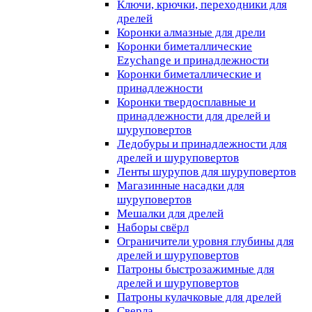
Ключи, крючки, переходники для
дрелей
Коронки алмазные для дрели
Коронки биметаллические
Ezychange и принадлежности
Коронки биметаллические и
принадлежности
Коронки твердосплавные и
принадлежности для дрелей и
шуруповертов
Ледобуры и принадлежности для
дрелей и шуруповертов
Ленты шурупов для шуруповертов
Магазинные насадки для
шуруповертов
Мешалки для дрелей
Наборы свёрл
Ограничители уровня глубины для
дрелей и шуруповертов
Патроны быстрозажимные для
дрелей и шуруповертов
Патроны кулачковые для дрелей
Сверла