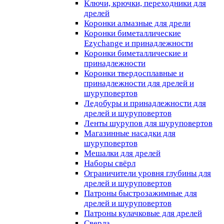
Ключи, крючки, переходники для
дрелей
Коронки алмазные для дрели
Коронки биметаллические
Ezychange и принадлежности
Коронки биметаллические и
принадлежности
Коронки твердосплавные и
принадлежности для дрелей и
шуруповертов
Ледобуры и принадлежности для
дрелей и шуруповертов
Ленты шурупов для шуруповертов
Магазинные насадки для
шуруповертов
Мешалки для дрелей
Наборы свёрл
Ограничители уровня глубины для
дрелей и шуруповертов
Патроны быстрозажимные для
дрелей и шуруповертов
Патроны кулачковые для дрелей
Сверла