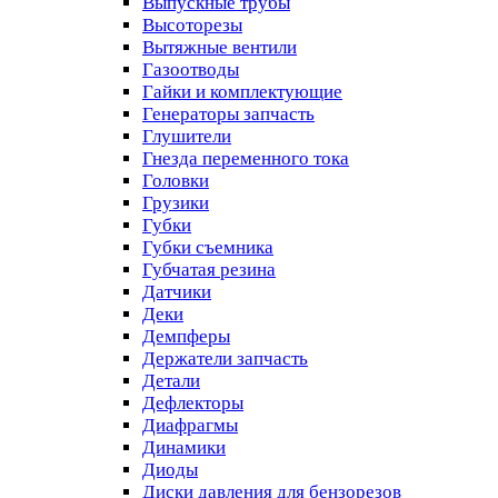
Выпускные трубы
Высоторезы
Вытяжные вентили
Газоотводы
Гайки и комплектующие
Генераторы запчасть
Глушители
Гнезда переменного тока
Головки
Грузики
Губки
Губки съемника
Губчатая резина
Датчики
Деки
Демпферы
Держатели запчасть
Детали
Дефлекторы
Диафрагмы
Динамики
Диоды
Диски давления для бензорезов