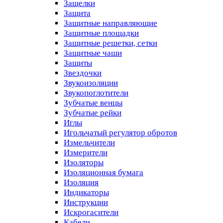
Защелки
Защита
Защитные направляющие
Защитные площадки
Защитные решетки, сетки
Защитные чаши
Защиты
Звездочки
Звукоизоляции
Звукопоглотители
Зубчатые венцы
Зубчатые рейки
Иглы
Игольчатый регулятор обротов
Измельчители
Измерители
Изоляторы
Изоляционная бумага
Изоляция
Индикаторы
Инструкции
Искрогасители
Кабели