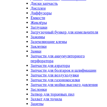
Диски запчасть
Дисплеи
Диффузоры
Ёмкости
Жиклёры
Заглушки
Загрузочный бункер для измельчителя
Зажимы
Заземляющие клемы
Заклепки
Замки
Запчасти для аккумуляторного
перфоратора
Запчасти для аэратора
Запчасти для болгарок и шлифмашин
Запчасти для воздуходувки
Запчасти для газонокосилки
Запчасти для мойки высокго давления
Заслонки
Затвор для торцевых пил
Захват для точила
Зацепы