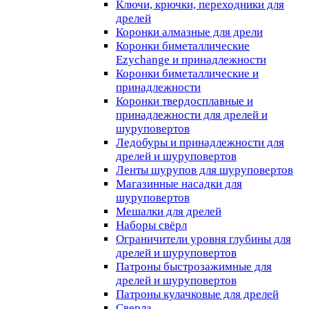
Ключи, крючки, переходники для
дрелей
Коронки алмазные для дрели
Коронки биметаллические
Ezychange и принадлежности
Коронки биметаллические и
принадлежности
Коронки твердосплавные и
принадлежности для дрелей и
шуруповертов
Ледобуры и принадлежности для
дрелей и шуруповертов
Ленты шурупов для шуруповертов
Магазинные насадки для
шуруповертов
Мешалки для дрелей
Наборы свёрл
Ограничители уровня глубины для
дрелей и шуруповертов
Патроны быстрозажимные для
дрелей и шуруповертов
Патроны кулачковые для дрелей
Сверла