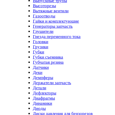
Выпускные трубы
Высоторезы
Вытяжные вентили
Газоотводы
Гайки и комплектующие
Генераторы запчасть
Глушители
Гнезда переменного тока
Головки
Грузики
Губки
Губки съемника
Губчатая резина
Датчики
Деки
Демпферы
Держатели запчасть
Детали
Дефлекторы
Диафрагмы
Динамики
Диоды
Диски давления для бензорезов