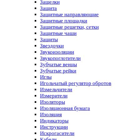
Защелки
Защита
Защитные направляющие
Защитные площадки
Защитные решетки, сетки
Защитные чаши
Защиты
Звездочки
Звукоизоляции
Звукопоглотители
Зубчатые венцы
Зубчатые рейки
Иглы
Игольчатый регулятор обротов
Измельчители
Измерители
Изоляторы
Изоляционная бумага
Изоляция
Индикаторы
Инструкции
Искрогасители
Кабели