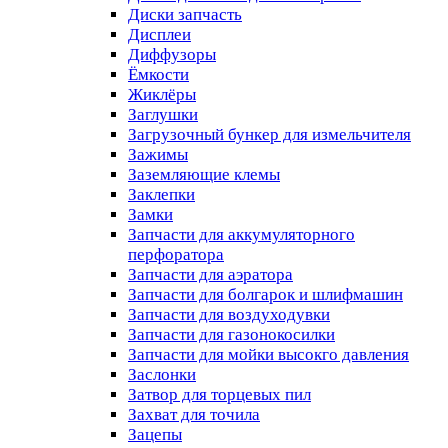
Диски запчасть
Дисплеи
Диффузоры
Ёмкости
Жиклёры
Заглушки
Загрузочный бункер для измельчителя
Зажимы
Заземляющие клемы
Заклепки
Замки
Запчасти для аккумуляторного
перфоратора
Запчасти для аэратора
Запчасти для болгарок и шлифмашин
Запчасти для воздуходувки
Запчасти для газонокосилки
Запчасти для мойки высокго давления
Заслонки
Затвор для торцевых пил
Захват для точила
Зацепы