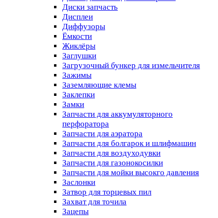
Диски запчасть
Дисплеи
Диффузоры
Ёмкости
Жиклёры
Заглушки
Загрузочный бункер для измельчителя
Зажимы
Заземляющие клемы
Заклепки
Замки
Запчасти для аккумуляторного
перфоратора
Запчасти для аэратора
Запчасти для болгарок и шлифмашин
Запчасти для воздуходувки
Запчасти для газонокосилки
Запчасти для мойки высокго давления
Заслонки
Затвор для торцевых пил
Захват для точила
Зацепы