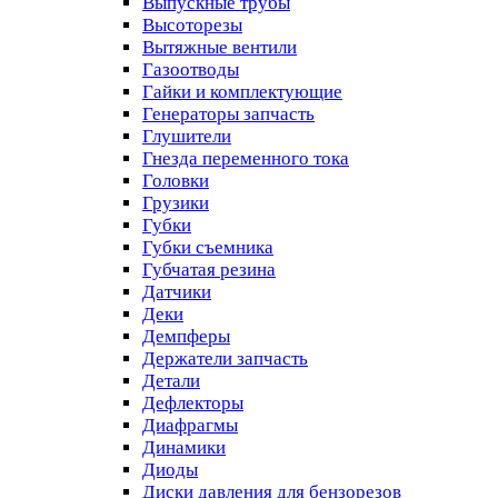
Выпускные трубы
Высоторезы
Вытяжные вентили
Газоотводы
Гайки и комплектующие
Генераторы запчасть
Глушители
Гнезда переменного тока
Головки
Грузики
Губки
Губки съемника
Губчатая резина
Датчики
Деки
Демпферы
Держатели запчасть
Детали
Дефлекторы
Диафрагмы
Динамики
Диоды
Диски давления для бензорезов