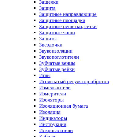
Защелки
Защита
Защитные направляющие
Защитные площадки
Защитные решетки, сетки
Защитные чаши
Защиты
Звездочки
Звукоизоляции
Звукопоглотители
Зубчатые венцы
Зубчатые рейки
Иглы
Игольчатый регулятор обротов
Измельчители
Измерители
Изоляторы
Изоляционная бумага
Изоляция
Индикаторы
Инструкции
Искрогасители
Кабели