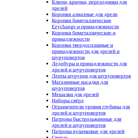
Ключи, крючки, переходники для
дрелей
Коронки алмазные для дрели
Коронки биметаллические
Ezychange и принадлежности
Коронки биметаллические и
принадлежности
Коронки твердосплавные и
принадлежности для дрелей и
шуруповертов
Ледобуры и принадлежности для
дрелей и шуруповертов
Ленты шурупов для шуруповертов
Магазинные насадки для
шуруповертов
Мешалки для дрелей
Наборы свёрл
Ограничители уровня глубины для
дрелей и шуруповертов
Патроны быстрозажимные для
дрелей и шуруповертов
Патроны кулачковые для дрелей
Сверла