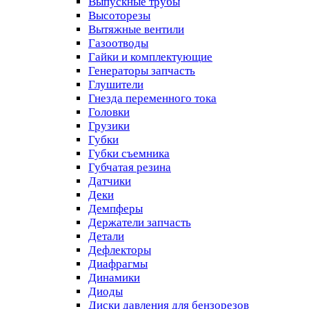
Выпускные трубы
Высоторезы
Вытяжные вентили
Газоотводы
Гайки и комплектующие
Генераторы запчасть
Глушители
Гнезда переменного тока
Головки
Грузики
Губки
Губки съемника
Губчатая резина
Датчики
Деки
Демпферы
Держатели запчасть
Детали
Дефлекторы
Диафрагмы
Динамики
Диоды
Диски давления для бензорезов