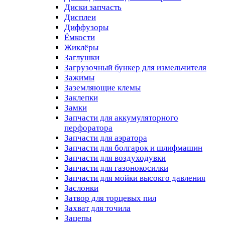
Диски запчасть
Дисплеи
Диффузоры
Ёмкости
Жиклёры
Заглушки
Загрузочный бункер для измельчителя
Зажимы
Заземляющие клемы
Заклепки
Замки
Запчасти для аккумуляторного
перфоратора
Запчасти для аэратора
Запчасти для болгарок и шлифмашин
Запчасти для воздуходувки
Запчасти для газонокосилки
Запчасти для мойки высокго давления
Заслонки
Затвор для торцевых пил
Захват для точила
Зацепы