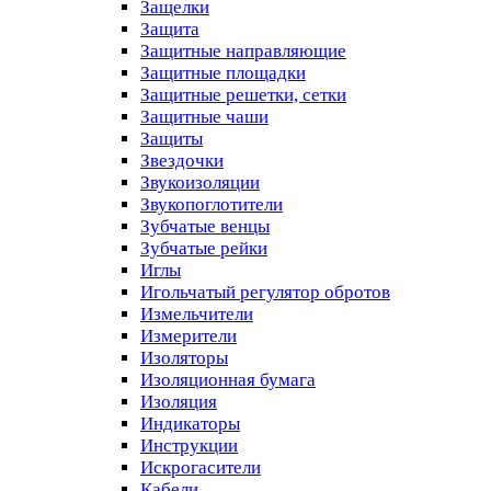
Защелки
Защита
Защитные направляющие
Защитные площадки
Защитные решетки, сетки
Защитные чаши
Защиты
Звездочки
Звукоизоляции
Звукопоглотители
Зубчатые венцы
Зубчатые рейки
Иглы
Игольчатый регулятор обротов
Измельчители
Измерители
Изоляторы
Изоляционная бумага
Изоляция
Индикаторы
Инструкции
Искрогасители
Кабели