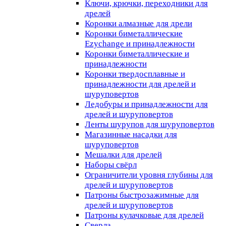
Ключи, крючки, переходники для
дрелей
Коронки алмазные для дрели
Коронки биметаллические
Ezychange и принадлежности
Коронки биметаллические и
принадлежности
Коронки твердосплавные и
принадлежности для дрелей и
шуруповертов
Ледобуры и принадлежности для
дрелей и шуруповертов
Ленты шурупов для шуруповертов
Магазинные насадки для
шуруповертов
Мешалки для дрелей
Наборы свёрл
Ограничители уровня глубины для
дрелей и шуруповертов
Патроны быстрозажимные для
дрелей и шуруповертов
Патроны кулачковые для дрелей
Сверла