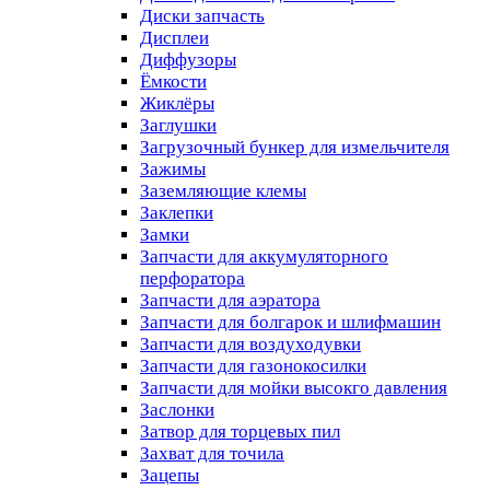
Диски запчасть
Дисплеи
Диффузоры
Ёмкости
Жиклёры
Заглушки
Загрузочный бункер для измельчителя
Зажимы
Заземляющие клемы
Заклепки
Замки
Запчасти для аккумуляторного
перфоратора
Запчасти для аэратора
Запчасти для болгарок и шлифмашин
Запчасти для воздуходувки
Запчасти для газонокосилки
Запчасти для мойки высокго давления
Заслонки
Затвор для торцевых пил
Захват для точила
Зацепы