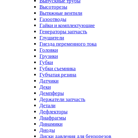
Выпускные трубы
Высоторезы
Вытяжные вентили
Газоотводы
Гайки и комплектующие
Генераторы запчасть
Глушители
Гнезда переменного тока
Головки
Грузики
Губки
Губки съемника
Губчатая резина
Датчики
Деки
Демпферы
Держатели запчасть
Детали
Дефлекторы
Диафрагмы
Динамики
Диоды
Диски давления для бензорезов