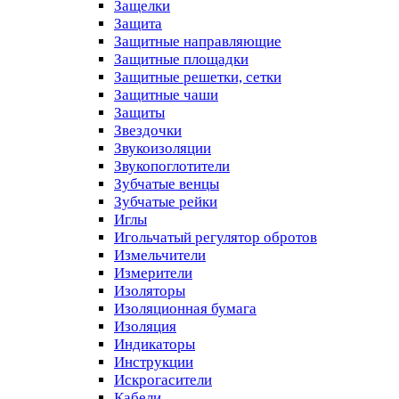
Защелки
Защита
Защитные направляющие
Защитные площадки
Защитные решетки, сетки
Защитные чаши
Защиты
Звездочки
Звукоизоляции
Звукопоглотители
Зубчатые венцы
Зубчатые рейки
Иглы
Игольчатый регулятор обротов
Измельчители
Измерители
Изоляторы
Изоляционная бумага
Изоляция
Индикаторы
Инструкции
Искрогасители
Кабели