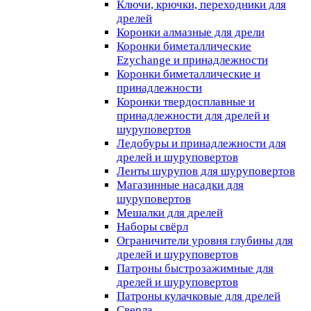
Ключи, крючки, переходники для
дрелей
Коронки алмазные для дрели
Коронки биметаллические
Ezychange и принадлежности
Коронки биметаллические и
принадлежности
Коронки твердосплавные и
принадлежности для дрелей и
шуруповертов
Ледобуры и принадлежности для
дрелей и шуруповертов
Ленты шурупов для шуруповертов
Магазинные насадки для
шуруповертов
Мешалки для дрелей
Наборы свёрл
Ограничители уровня глубины для
дрелей и шуруповертов
Патроны быстрозажимные для
дрелей и шуруповертов
Патроны кулачковые для дрелей
Сверла