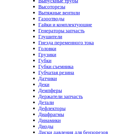
Выпускные трубы
Высоторезы
Вытяжные вентили
Газоотводы
Гайки и комплектующие
Генераторы запчасть
Глушители
Гнезда переменного тока
Головки
Грузики
Губки
Губки съемника
Губчатая резина
Датчики
Деки
Демпферы
Держатели запчасть
Детали
Дефлекторы
Диафрагмы
Динамики
Диоды
Диски давления для бензорезов