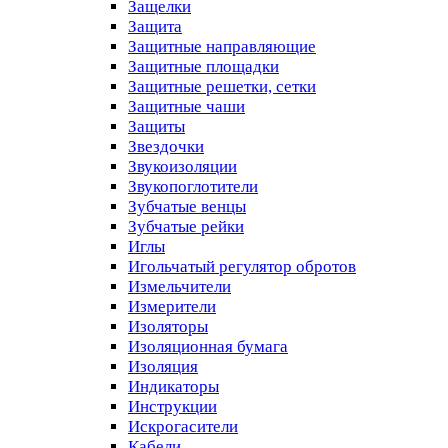
Защелки
Защита
Защитные направляющие
Защитные площадки
Защитные решетки, сетки
Защитные чаши
Защиты
Звездочки
Звукоизоляции
Звукопоглотители
Зубчатые венцы
Зубчатые рейки
Иглы
Игольчатый регулятор обротов
Измельчители
Измерители
Изоляторы
Изоляционная бумага
Изоляция
Индикаторы
Инструкции
Искрогасители
Кабели