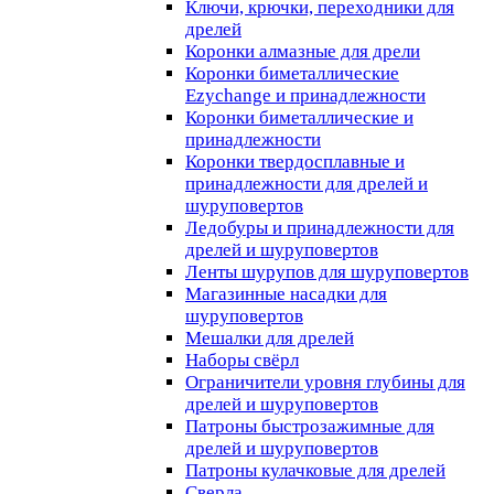
Ключи, крючки, переходники для
дрелей
Коронки алмазные для дрели
Коронки биметаллические
Ezychange и принадлежности
Коронки биметаллические и
принадлежности
Коронки твердосплавные и
принадлежности для дрелей и
шуруповертов
Ледобуры и принадлежности для
дрелей и шуруповертов
Ленты шурупов для шуруповертов
Магазинные насадки для
шуруповертов
Мешалки для дрелей
Наборы свёрл
Ограничители уровня глубины для
дрелей и шуруповертов
Патроны быстрозажимные для
дрелей и шуруповертов
Патроны кулачковые для дрелей
Сверла