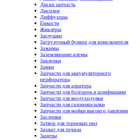
Диски запчасть
Дисплеи
Диффузоры
Ёмкости
Жиклёры
Заглушки
Загрузочный бункер для измельчителя
Зажимы
Заземляющие клемы
Заклепки
Замки
Запчасти для аккумуляторного
перфоратора
Запчасти для аэратора
Запчасти для болгарок и шлифмашин
Запчасти для воздуходувки
Запчасти для газонокосилки
Запчасти для мойки высокго давления
Заслонки
Затвор для торцевых пил
Захват для точила
Зацепы