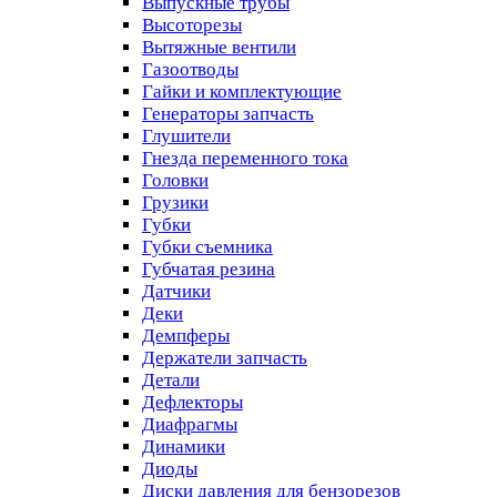
Выпускные трубы
Высоторезы
Вытяжные вентили
Газоотводы
Гайки и комплектующие
Генераторы запчасть
Глушители
Гнезда переменного тока
Головки
Грузики
Губки
Губки съемника
Губчатая резина
Датчики
Деки
Демпферы
Держатели запчасть
Детали
Дефлекторы
Диафрагмы
Динамики
Диоды
Диски давления для бензорезов