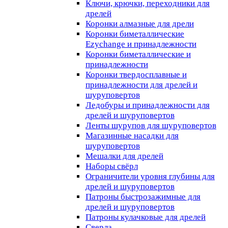
Ключи, крючки, переходники для
дрелей
Коронки алмазные для дрели
Коронки биметаллические
Ezychange и принадлежности
Коронки биметаллические и
принадлежности
Коронки твердосплавные и
принадлежности для дрелей и
шуруповертов
Ледобуры и принадлежности для
дрелей и шуруповертов
Ленты шурупов для шуруповертов
Магазинные насадки для
шуруповертов
Мешалки для дрелей
Наборы свёрл
Ограничители уровня глубины для
дрелей и шуруповертов
Патроны быстрозажимные для
дрелей и шуруповертов
Патроны кулачковые для дрелей
Сверла