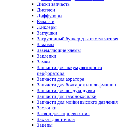
Диски запчасть
Дисплеи
Диффузоры
Ёмкости
Жиклёры
Заглушки
Загрузочный бункер для измельчителя
Зажимы
Заземляющие клемы
Заклепки
Замки
Запчасти для аккумуляторного
перфоратора
Запчасти для аэратора
Запчасти для болгарок и шлифмашин
Запчасти для воздуходувки
Запчасти для газонокосилки
Запчасти для мойки высокго давления
Заслонки
Затвор для торцевых пил
Захват для точила
Зацепы