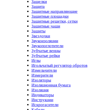
Защелки
Защита
Защитные направляющие
Защитные площадки
Защитные решетки, сетки
Защитные чаши
Защиты
Звездочки
Звукоизоляции
Звукопоглотители
Зубчатые венцы
Зубчатые рейки
Иглы
Игольчатый регулятор обротов
Измельчители
Измерители
Изоляторы
Изоляционная бумага
Изоляция
Индикаторы
Инструкции
Искрогасители
Кабели