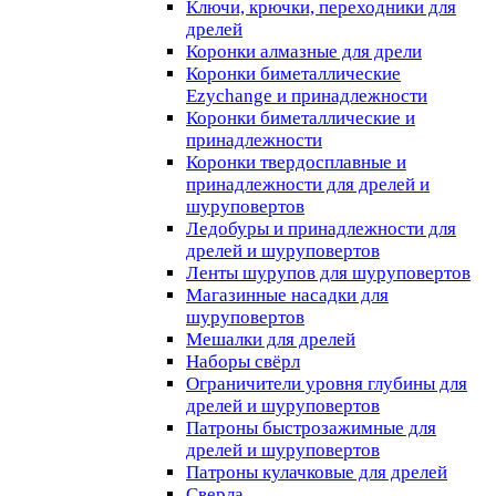
Ключи, крючки, переходники для
дрелей
Коронки алмазные для дрели
Коронки биметаллические
Ezychange и принадлежности
Коронки биметаллические и
принадлежности
Коронки твердосплавные и
принадлежности для дрелей и
шуруповертов
Ледобуры и принадлежности для
дрелей и шуруповертов
Ленты шурупов для шуруповертов
Магазинные насадки для
шуруповертов
Мешалки для дрелей
Наборы свёрл
Ограничители уровня глубины для
дрелей и шуруповертов
Патроны быстрозажимные для
дрелей и шуруповертов
Патроны кулачковые для дрелей
Сверла