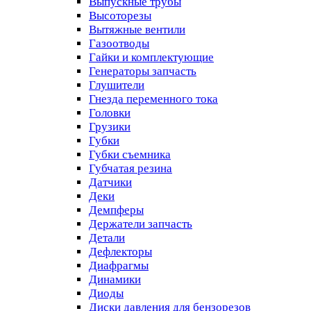
Выпускные трубы
Высоторезы
Вытяжные вентили
Газоотводы
Гайки и комплектующие
Генераторы запчасть
Глушители
Гнезда переменного тока
Головки
Грузики
Губки
Губки съемника
Губчатая резина
Датчики
Деки
Демпферы
Держатели запчасть
Детали
Дефлекторы
Диафрагмы
Динамики
Диоды
Диски давления для бензорезов