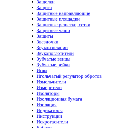
Защелки
Защита
Защитные направляющие
Защитные площадки
Защитные решетки, сетки
Защитные чаши
Защиты
Звездочки
Звукоизоляции
Звукопоглотители
Зубчатые венцы
Зубчатые рейки
Иглы
Игольчатый регулятор обротов
Измельчители
Измерители
Изоляторы
Изоляционная бумага
Изоляция
Индикаторы
Инструкции
Искрогасители
Кабели