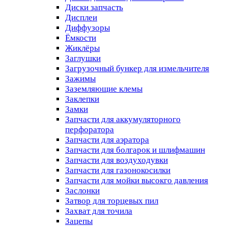
Диски запчасть
Дисплеи
Диффузоры
Ёмкости
Жиклёры
Заглушки
Загрузочный бункер для измельчителя
Зажимы
Заземляющие клемы
Заклепки
Замки
Запчасти для аккумуляторного
перфоратора
Запчасти для аэратора
Запчасти для болгарок и шлифмашин
Запчасти для воздуходувки
Запчасти для газонокосилки
Запчасти для мойки высокго давления
Заслонки
Затвор для торцевых пил
Захват для точила
Зацепы