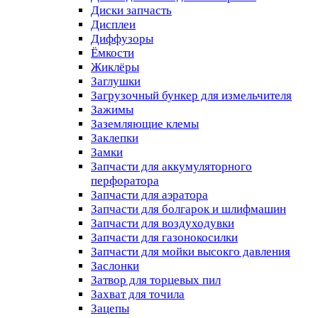
Диски запчасть
Дисплеи
Диффузоры
Ёмкости
Жиклёры
Заглушки
Загрузочный бункер для измельчителя
Зажимы
Заземляющие клемы
Заклепки
Замки
Запчасти для аккумуляторного
перфоратора
Запчасти для аэратора
Запчасти для болгарок и шлифмашин
Запчасти для воздуходувки
Запчасти для газонокосилки
Запчасти для мойки высокго давления
Заслонки
Затвор для торцевых пил
Захват для точила
Зацепы