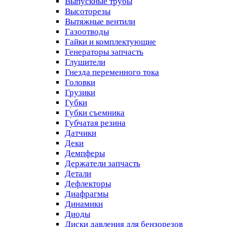
Выпускные трубы
Высоторезы
Вытяжные вентили
Газоотводы
Гайки и комплектующие
Генераторы запчасть
Глушители
Гнезда переменного тока
Головки
Грузики
Губки
Губки съемника
Губчатая резина
Датчики
Деки
Демпферы
Держатели запчасть
Детали
Дефлекторы
Диафрагмы
Динамики
Диоды
Диски давления для бензорезов