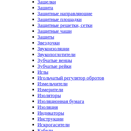
Защелки
Защита
Защитные направляющие
Защитные площадки
Защитные решетки, сетки
Защитные чаши
Защиты
Звездочки
Звукоизоляции
Звукопоглотители
Зубчатые венцы
Зубчатые рейки
Иглы
Игольчатый регулятор обротов
Измельчители
Измерители
Изоляторы
Изоляционная бумага
Изоляция
Индикаторы
Инструкции
Искрогасители
Кабели