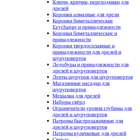
Ключи, крючки, переходники для
дрелей
Коронки алмазные для дрели
Коронки биметаллические
Ezychange и принадлежности
Коронки биметаллические и
принадлежности
Коронки твердосплавные и
принадлежности для дрелей и
шуруповертов
Ледобуры и принадлежности для
дрелей и шуруповертов
Ленты шурупов для шуруповертов
Магазинные насадки для
шуруповертов
Мешалки для дрелей
Наборы свёрл
Ограничители уровня глубины для
дрелей и шуруповертов
Патроны быстрозажимные для
дрелей и шуруповертов
Патроны кулачковые для дрелей
Сверла