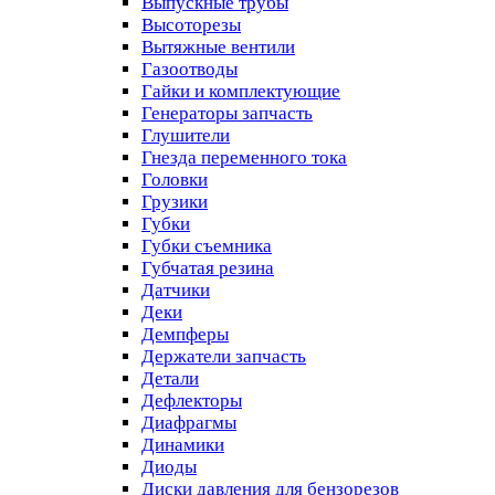
Выпускные трубы
Высоторезы
Вытяжные вентили
Газоотводы
Гайки и комплектующие
Генераторы запчасть
Глушители
Гнезда переменного тока
Головки
Грузики
Губки
Губки съемника
Губчатая резина
Датчики
Деки
Демпферы
Держатели запчасть
Детали
Дефлекторы
Диафрагмы
Динамики
Диоды
Диски давления для бензорезов