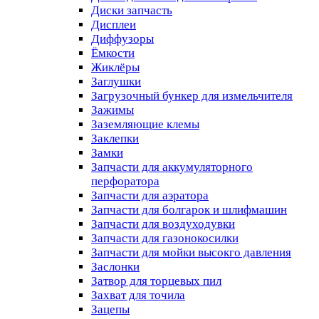
Диски запчасть
Дисплеи
Диффузоры
Ёмкости
Жиклёры
Заглушки
Загрузочный бункер для измельчителя
Зажимы
Заземляющие клемы
Заклепки
Замки
Запчасти для аккумуляторного
перфоратора
Запчасти для аэратора
Запчасти для болгарок и шлифмашин
Запчасти для воздуходувки
Запчасти для газонокосилки
Запчасти для мойки высокго давления
Заслонки
Затвор для торцевых пил
Захват для точила
Зацепы