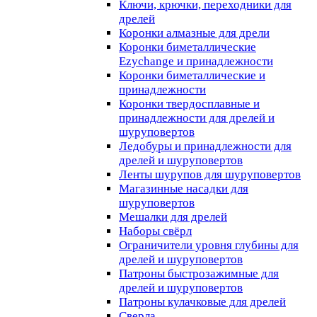
Ключи, крючки, переходники для
дрелей
Коронки алмазные для дрели
Коронки биметаллические
Ezychange и принадлежности
Коронки биметаллические и
принадлежности
Коронки твердосплавные и
принадлежности для дрелей и
шуруповертов
Ледобуры и принадлежности для
дрелей и шуруповертов
Ленты шурупов для шуруповертов
Магазинные насадки для
шуруповертов
Мешалки для дрелей
Наборы свёрл
Ограничители уровня глубины для
дрелей и шуруповертов
Патроны быстрозажимные для
дрелей и шуруповертов
Патроны кулачковые для дрелей
Сверла