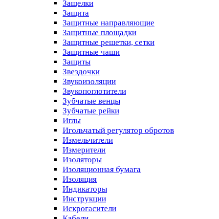
Защелки
Защита
Защитные направляющие
Защитные площадки
Защитные решетки, сетки
Защитные чаши
Защиты
Звездочки
Звукоизоляции
Звукопоглотители
Зубчатые венцы
Зубчатые рейки
Иглы
Игольчатый регулятор обротов
Измельчители
Измерители
Изоляторы
Изоляционная бумага
Изоляция
Индикаторы
Инструкции
Искрогасители
Кабели