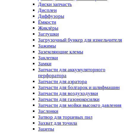
Диски запчасть
Дисплеи
Диффузоры
Ёмкости
Жиклёры
Заглушки
Загрузочный бункер для измельчителя
Зажимы
Заземляющие клемы
Заклепки
Замки
Запчасти для аккумуляторного
перфоратора
Запчасти для аэратора
Запчасти для болгарок и шлифмашин
Запчасти для воздуходувки
Запчасти для газонокосилки
Запчасти для мойки высокго давления
Заслонки
Затвор для торцевых пил
Захват для точила
Зацепы