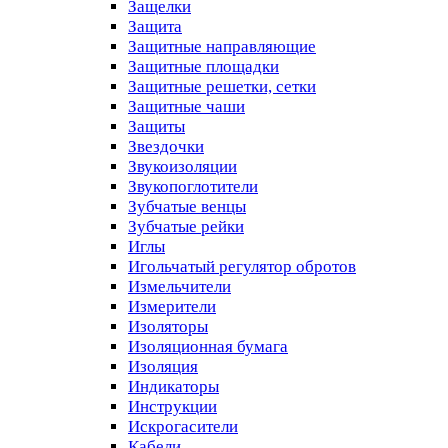
Защелки
Защита
Защитные направляющие
Защитные площадки
Защитные решетки, сетки
Защитные чаши
Защиты
Звездочки
Звукоизоляции
Звукопоглотители
Зубчатые венцы
Зубчатые рейки
Иглы
Игольчатый регулятор обротов
Измельчители
Измерители
Изоляторы
Изоляционная бумага
Изоляция
Индикаторы
Инструкции
Искрогасители
Кабели