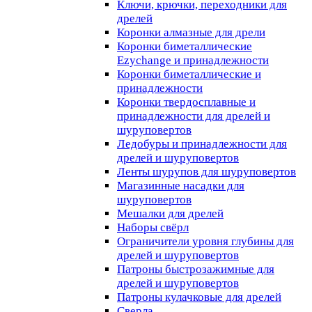
Ключи, крючки, переходники для
дрелей
Коронки алмазные для дрели
Коронки биметаллические
Ezychange и принадлежности
Коронки биметаллические и
принадлежности
Коронки твердосплавные и
принадлежности для дрелей и
шуруповертов
Ледобуры и принадлежности для
дрелей и шуруповертов
Ленты шурупов для шуруповертов
Магазинные насадки для
шуруповертов
Мешалки для дрелей
Наборы свёрл
Ограничители уровня глубины для
дрелей и шуруповертов
Патроны быстрозажимные для
дрелей и шуруповертов
Патроны кулачковые для дрелей
Сверла