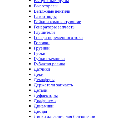
Выпускные трубы
Высоторезы
Вытяжные вентили
Газоотводы
Гайки и комплектующие
Генераторы запчасть
Глушители
Гнезда переменного тока
Головки
Грузики
Губки
Губки съемника
Губчатая резина
Датчики
Деки
Демпферы
Держатели запчасть
Детали
Дефлекторы
Диафрагмы
Динамики
Диоды
Диски давления для бензорезов