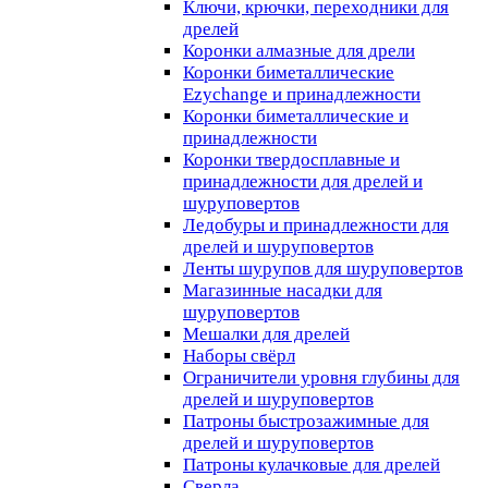
Ключи, крючки, переходники для
дрелей
Коронки алмазные для дрели
Коронки биметаллические
Ezychange и принадлежности
Коронки биметаллические и
принадлежности
Коронки твердосплавные и
принадлежности для дрелей и
шуруповертов
Ледобуры и принадлежности для
дрелей и шуруповертов
Ленты шурупов для шуруповертов
Магазинные насадки для
шуруповертов
Мешалки для дрелей
Наборы свёрл
Ограничители уровня глубины для
дрелей и шуруповертов
Патроны быстрозажимные для
дрелей и шуруповертов
Патроны кулачковые для дрелей
Сверла