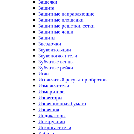
Защелки
Защита
Защитные направляющие
Защитные площадки
Защитные решетки, сетки
Защитные чаши
Защиты
Звездочки
Звукоизоляции
Звукопоглотители
Зубчатые венцы
Зубчатые рейки
Иглы
Игольчатый регулятор обротов
Измельчители
Измерители
Изоляторы
Изоляционная бумага
Изоляция
Индикаторы
Инструкции
Искрогасители
Кабели