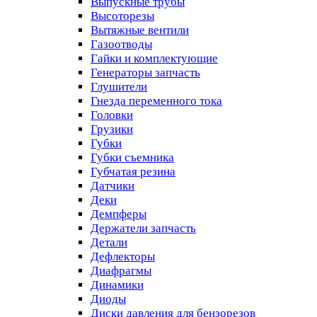
Выпускные трубы
Высоторезы
Вытяжные вентили
Газоотводы
Гайки и комплектующие
Генераторы запчасть
Глушители
Гнезда переменного тока
Головки
Грузики
Губки
Губки съемника
Губчатая резина
Датчики
Деки
Демпферы
Держатели запчасть
Детали
Дефлекторы
Диафрагмы
Динамики
Диоды
Диски давления для бензорезов