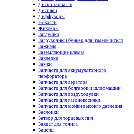
Диски запчасть
Дисплеи
Диффузоры
Ёмкости
Жиклёры
Заглушки
Загрузочный бункер для измельчителя
Зажимы
Заземляющие клемы
Заклепки
Замки
Запчасти для аккумуляторного
перфоратора
Запчасти для аэратора
Запчасти для болгарок и шлифмашин
Запчасти для воздуходувки
Запчасти для газонокосилки
Запчасти для мойки высокго давления
Заслонки
Затвор для торцевых пил
Захват для точила
Зацепы