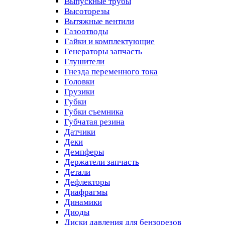
Выпускные трубы
Высоторезы
Вытяжные вентили
Газоотводы
Гайки и комплектующие
Генераторы запчасть
Глушители
Гнезда переменного тока
Головки
Грузики
Губки
Губки съемника
Губчатая резина
Датчики
Деки
Демпферы
Держатели запчасть
Детали
Дефлекторы
Диафрагмы
Динамики
Диоды
Диски давления для бензорезов