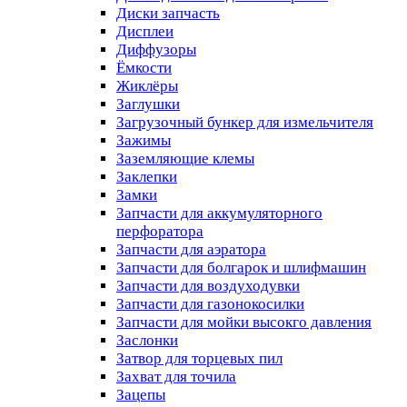
Диски запчасть
Дисплеи
Диффузоры
Ёмкости
Жиклёры
Заглушки
Загрузочный бункер для измельчителя
Зажимы
Заземляющие клемы
Заклепки
Замки
Запчасти для аккумуляторного
перфоратора
Запчасти для аэратора
Запчасти для болгарок и шлифмашин
Запчасти для воздуходувки
Запчасти для газонокосилки
Запчасти для мойки высокго давления
Заслонки
Затвор для торцевых пил
Захват для точила
Зацепы