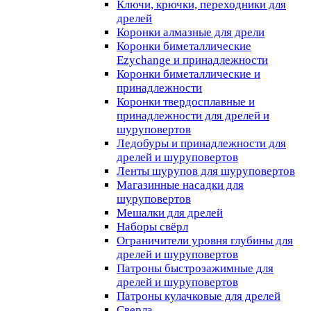
Ключи, крючки, переходники для
дрелей
Коронки алмазные для дрели
Коронки биметаллические
Ezychange и принадлежности
Коронки биметаллические и
принадлежности
Коронки твердосплавные и
принадлежности для дрелей и
шуруповертов
Ледобуры и принадлежности для
дрелей и шуруповертов
Ленты шурупов для шуруповертов
Магазинные насадки для
шуруповертов
Мешалки для дрелей
Наборы свёрл
Ограничители уровня глубины для
дрелей и шуруповертов
Патроны быстрозажимные для
дрелей и шуруповертов
Патроны кулачковые для дрелей
Сверла