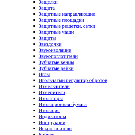
Защелки
Защита
Защитные направляющие
Защитные площадки
Защитные решетки, сетки
Защитные чаши
Защиты
Звездочки
Звукоизоляции
Звукопоглотители
Зубчатые венцы
Зубчатые рейки
Иглы
Игольчатый регулятор обротов
Измельчители
Измерители
Изоляторы
Изоляционная бумага
Изоляция
Индикаторы
Инструкции
Искрогасители
Кабели