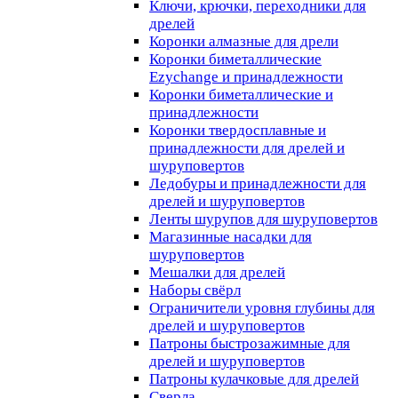
Ключи, крючки, переходники для
дрелей
Коронки алмазные для дрели
Коронки биметаллические
Ezychange и принадлежности
Коронки биметаллические и
принадлежности
Коронки твердосплавные и
принадлежности для дрелей и
шуруповертов
Ледобуры и принадлежности для
дрелей и шуруповертов
Ленты шурупов для шуруповертов
Магазинные насадки для
шуруповертов
Мешалки для дрелей
Наборы свёрл
Ограничители уровня глубины для
дрелей и шуруповертов
Патроны быстрозажимные для
дрелей и шуруповертов
Патроны кулачковые для дрелей
Сверла