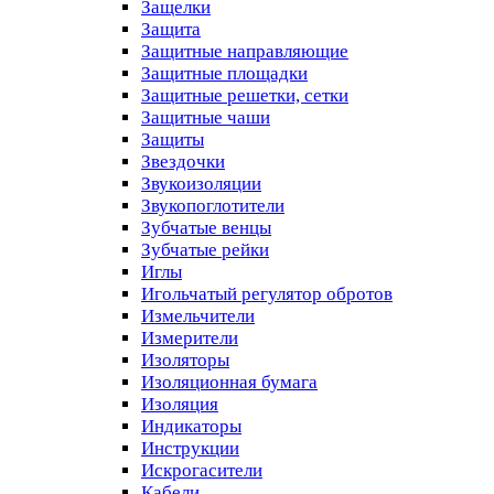
Защелки
Защита
Защитные направляющие
Защитные площадки
Защитные решетки, сетки
Защитные чаши
Защиты
Звездочки
Звукоизоляции
Звукопоглотители
Зубчатые венцы
Зубчатые рейки
Иглы
Игольчатый регулятор обротов
Измельчители
Измерители
Изоляторы
Изоляционная бумага
Изоляция
Индикаторы
Инструкции
Искрогасители
Кабели