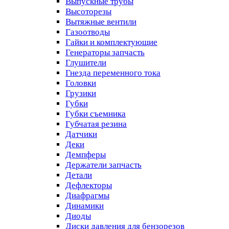
Выпускные трубы
Высоторезы
Вытяжные вентили
Газоотводы
Гайки и комплектующие
Генераторы запчасть
Глушители
Гнезда переменного тока
Головки
Грузики
Губки
Губки съемника
Губчатая резина
Датчики
Деки
Демпферы
Держатели запчасть
Детали
Дефлекторы
Диафрагмы
Динамики
Диоды
Диски давления для бензорезов