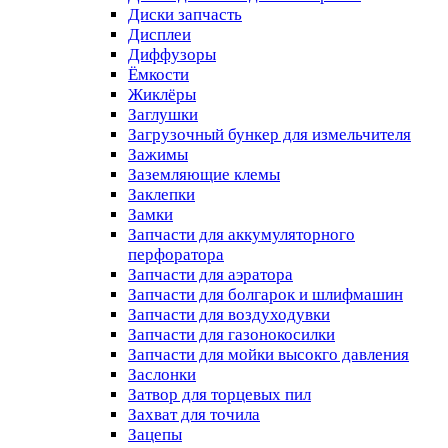
Диски запчасть
Дисплеи
Диффузоры
Ёмкости
Жиклёры
Заглушки
Загрузочный бункер для измельчителя
Зажимы
Заземляющие клемы
Заклепки
Замки
Запчасти для аккумуляторного
перфоратора
Запчасти для аэратора
Запчасти для болгарок и шлифмашин
Запчасти для воздуходувки
Запчасти для газонокосилки
Запчасти для мойки высокго давления
Заслонки
Затвор для торцевых пил
Захват для точила
Зацепы