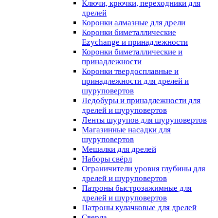
Ключи, крючки, переходники для
дрелей
Коронки алмазные для дрели
Коронки биметаллические
Ezychange и принадлежности
Коронки биметаллические и
принадлежности
Коронки твердосплавные и
принадлежности для дрелей и
шуруповертов
Ледобуры и принадлежности для
дрелей и шуруповертов
Ленты шурупов для шуруповертов
Магазинные насадки для
шуруповертов
Мешалки для дрелей
Наборы свёрл
Ограничители уровня глубины для
дрелей и шуруповертов
Патроны быстрозажимные для
дрелей и шуруповертов
Патроны кулачковые для дрелей
Сверла