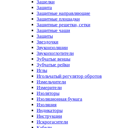
Защелки
Защита
Защитные направляющие
Защитные площадки
Защитные решетки, сетки
Защитные чаши
Защиты
Звездочки
Звукоизоляции
Звукопоглотители
Зубчатые венцы
Зубчатые рейки
Иглы
Игольчатый регулятор обротов
Измельчители
Измерители
Изоляторы
Изоляционная бумага
Изоляция
Индикаторы
Инструкции
Искрогасители
Кабели