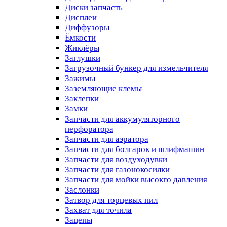
Диски запчасть
Дисплеи
Диффузоры
Ёмкости
Жиклёры
Заглушки
Загрузочный бункер для измельчителя
Зажимы
Заземляющие клемы
Заклепки
Замки
Запчасти для аккумуляторного
перфоратора
Запчасти для аэратора
Запчасти для болгарок и шлифмашин
Запчасти для воздуходувки
Запчасти для газонокосилки
Запчасти для мойки высокго давления
Заслонки
Затвор для торцевых пил
Захват для точила
Зацепы