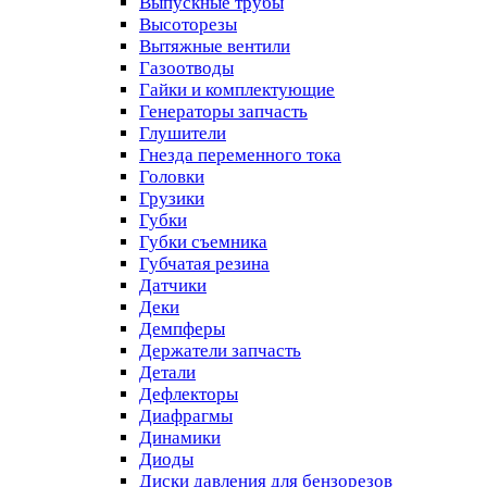
Выпускные трубы
Высоторезы
Вытяжные вентили
Газоотводы
Гайки и комплектующие
Генераторы запчасть
Глушители
Гнезда переменного тока
Головки
Грузики
Губки
Губки съемника
Губчатая резина
Датчики
Деки
Демпферы
Держатели запчасть
Детали
Дефлекторы
Диафрагмы
Динамики
Диоды
Диски давления для бензорезов