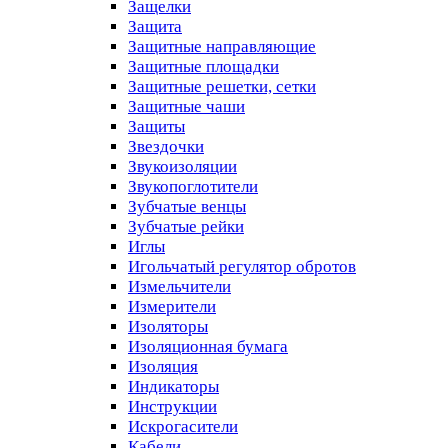
Защелки
Защита
Защитные направляющие
Защитные площадки
Защитные решетки, сетки
Защитные чаши
Защиты
Звездочки
Звукоизоляции
Звукопоглотители
Зубчатые венцы
Зубчатые рейки
Иглы
Игольчатый регулятор обротов
Измельчители
Измерители
Изоляторы
Изоляционная бумага
Изоляция
Индикаторы
Инструкции
Искрогасители
Кабели