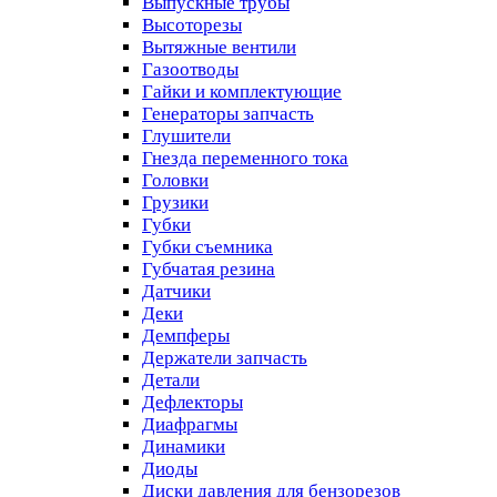
Выпускные трубы
Высоторезы
Вытяжные вентили
Газоотводы
Гайки и комплектующие
Генераторы запчасть
Глушители
Гнезда переменного тока
Головки
Грузики
Губки
Губки съемника
Губчатая резина
Датчики
Деки
Демпферы
Держатели запчасть
Детали
Дефлекторы
Диафрагмы
Динамики
Диоды
Диски давления для бензорезов