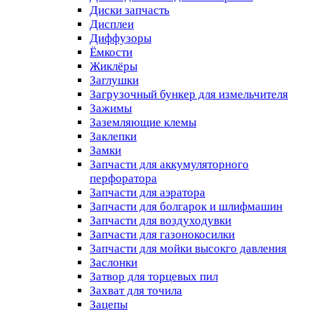
Диски запчасть
Дисплеи
Диффузоры
Ёмкости
Жиклёры
Заглушки
Загрузочный бункер для измельчителя
Зажимы
Заземляющие клемы
Заклепки
Замки
Запчасти для аккумуляторного
перфоратора
Запчасти для аэратора
Запчасти для болгарок и шлифмашин
Запчасти для воздуходувки
Запчасти для газонокосилки
Запчасти для мойки высокго давления
Заслонки
Затвор для торцевых пил
Захват для точила
Зацепы