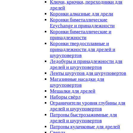
Ключи, крючки, переходники для
дрелей
Коронки алмазные для дрели
Коронки биметаллические
Ezychange и принадлежности
Коронки биметаллические и
принадлежности
Коронки твердосплавные и
принадлежности для дрелей и
шуруповертов
Ледобуры и принадлежности для
дрелей и шуруповертов
Ленты шурупов для шуруповертов
Магазинные насадки для
шуруповертов
Мешалки для дрелей
Наборы свёрл
Ограничители уровня глубины для
дрелей и шуруповертов
Патроны быстрозажимные для
дрелей и шуруповертов
Патроны кулачковые для дрелей
Сверла