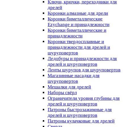
Ключи, крючки, переходники для
дрелей
Коронки алмазные для дрели
Коронки биметаллические
Ezychange и принадлежности
Коронки биметаллические и
принадлежности
Коронки твердосплавные и
принадлежности для дрелей и
шуруповертов
Ледобуры и принадлежности для
дрелей и шуруповертов
Ленты шурупов для шуруповертов
Магазинные насадки для
шуруповертов
Мешалки для дрелей
Наборы свёрл
Ограничители уровня глубины для
дрелей и шуруповертов
Патроны быстрозажимные для
дрелей и шуруповертов
Патроны кулачковые для дрелей
Сверла