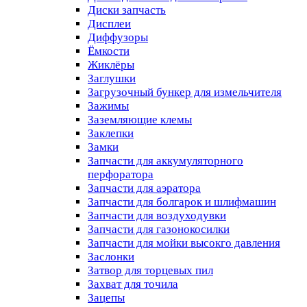
Диски запчасть
Дисплеи
Диффузоры
Ёмкости
Жиклёры
Заглушки
Загрузочный бункер для измельчителя
Зажимы
Заземляющие клемы
Заклепки
Замки
Запчасти для аккумуляторного
перфоратора
Запчасти для аэратора
Запчасти для болгарок и шлифмашин
Запчасти для воздуходувки
Запчасти для газонокосилки
Запчасти для мойки высокго давления
Заслонки
Затвор для торцевых пил
Захват для точила
Зацепы