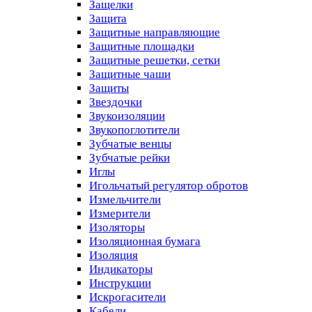
Защелки
Защита
Защитные направляющие
Защитные площадки
Защитные решетки, сетки
Защитные чаши
Защиты
Звездочки
Звукоизоляции
Звукопоглотители
Зубчатые венцы
Зубчатые рейки
Иглы
Игольчатый регулятор обротов
Измельчители
Измерители
Изоляторы
Изоляционная бумага
Изоляция
Индикаторы
Инструкции
Искрогасители
Кабели