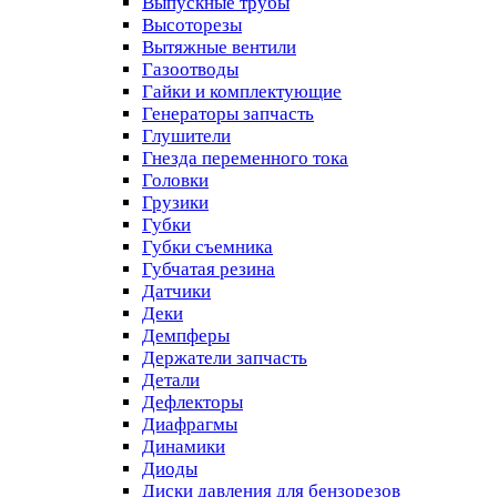
Выпускные трубы
Высоторезы
Вытяжные вентили
Газоотводы
Гайки и комплектующие
Генераторы запчасть
Глушители
Гнезда переменного тока
Головки
Грузики
Губки
Губки съемника
Губчатая резина
Датчики
Деки
Демпферы
Держатели запчасть
Детали
Дефлекторы
Диафрагмы
Динамики
Диоды
Диски давления для бензорезов