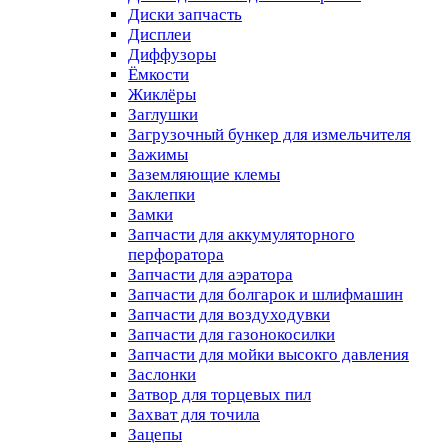
Диски запчасть
Дисплеи
Диффузоры
Ёмкости
Жиклёры
Заглушки
Загрузочный бункер для измельчителя
Зажимы
Заземляющие клемы
Заклепки
Замки
Запчасти для аккумуляторного
перфоратора
Запчасти для аэратора
Запчасти для болгарок и шлифмашин
Запчасти для воздуходувки
Запчасти для газонокосилки
Запчасти для мойки высокго давления
Заслонки
Затвор для торцевых пил
Захват для точила
Зацепы