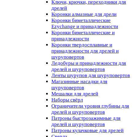
Ключи, крючки, переходники для
дрелей
Коронки алмазные для дрели
Коронки биметаллические
Ezychange и принадлежности
Коронки биметаллические и
принадлежности
Коронки твердосплавные и
принадлежности для дрелей и
шуруповертов
Ледобуры и принадлежности для
дрелей и шуруповертов
Ленты шурупов для шуруповертов
Магазинные насадки для
шуруповертов
Мешалки для дрелей
Наборы свёрл
Ограничители уровня глубины для
дрелей и шуруповертов
Патроны быстрозажимные для
дрелей и шуруповертов
Патроны кулачковые для дрелей
Сверла