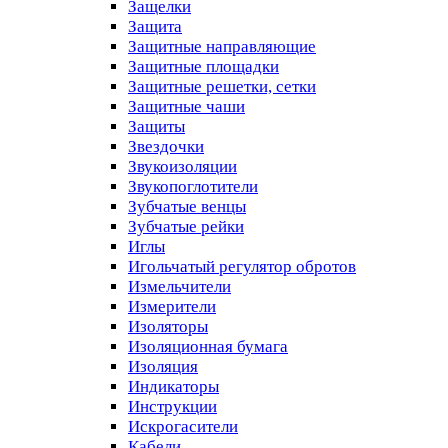
Защелки
Защита
Защитные направляющие
Защитные площадки
Защитные решетки, сетки
Защитные чаши
Защиты
Звездочки
Звукоизоляции
Звукопоглотители
Зубчатые венцы
Зубчатые рейки
Иглы
Игольчатый регулятор обротов
Измельчители
Измерители
Изоляторы
Изоляционная бумага
Изоляция
Индикаторы
Инструкции
Искрогасители
Кабели