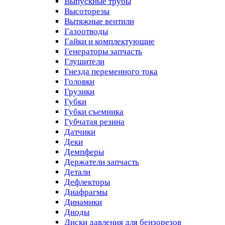
Выпускные трубы
Высоторезы
Вытяжные вентили
Газоотводы
Гайки и комплектующие
Генераторы запчасть
Глушители
Гнезда переменного тока
Головки
Грузики
Губки
Губки съемника
Губчатая резина
Датчики
Деки
Демпферы
Держатели запчасть
Детали
Дефлекторы
Диафрагмы
Динамики
Диоды
Диски давления для бензорезов