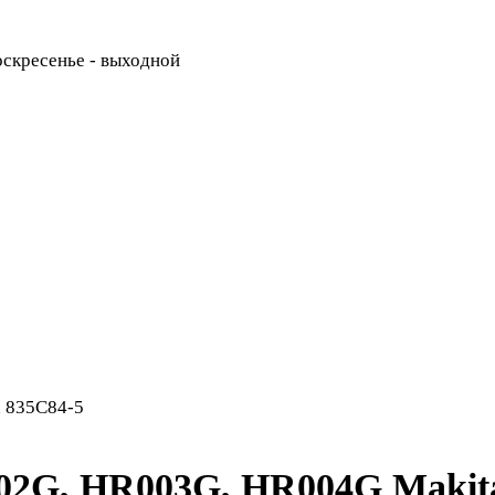
Воскресенье - выходной
 835C84-5
02G, HR003G, HR004G Makit