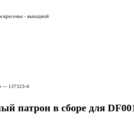
Воскресенье - выходной
G — 137323-4
й патрон в сборе для DF00