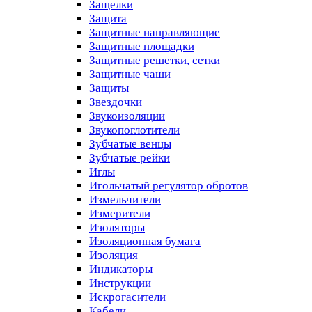
Защелки
Защита
Защитные направляющие
Защитные площадки
Защитные решетки, сетки
Защитные чаши
Защиты
Звездочки
Звукоизоляции
Звукопоглотители
Зубчатые венцы
Зубчатые рейки
Иглы
Игольчатый регулятор обротов
Измельчители
Измерители
Изоляторы
Изоляционная бумага
Изоляция
Индикаторы
Инструкции
Искрогасители
Кабели