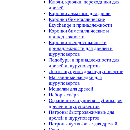
Ключи, крючки, переходники для
дрелей
Коронки алмазные для дрели
Коронки биметаллические
Ezychange и принадлежности
Коронки биметаллические и
принадлежности
Коронки твердосплавные и
принадлежности для дрелей и
шуруповертов
Ледобуры и принадлежности для
дрелей и шуруповертов
Ленты шурупов для шуруповертов
Магазинные насадки для
шуруповертов
Мешалки для дрелей
Наборы свёрл
Ограничители уровня глубины для
дрелей и шуруповертов
Патроны быстрозажимные для
дрелей и шуруповертов
Патроны кулачковые для дрелей
Сверла