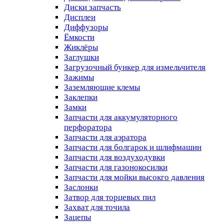
Диски запчасть
Дисплеи
Диффузоры
Ёмкости
Жиклёры
Заглушки
Загрузочный бункер для измельчителя
Зажимы
Заземляющие клемы
Заклепки
Замки
Запчасти для аккумуляторного
перфоратора
Запчасти для аэратора
Запчасти для болгарок и шлифмашин
Запчасти для воздуходувки
Запчасти для газонокосилки
Запчасти для мойки высокго давления
Заслонки
Затвор для торцевых пил
Захват для точила
Зацепы