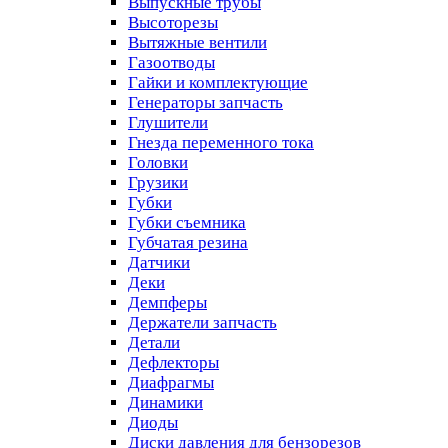
Выпускные трубы
Высоторезы
Вытяжные вентили
Газоотводы
Гайки и комплектующие
Генераторы запчасть
Глушители
Гнезда переменного тока
Головки
Грузики
Губки
Губки съемника
Губчатая резина
Датчики
Деки
Демпферы
Держатели запчасть
Детали
Дефлекторы
Диафрагмы
Динамики
Диоды
Диски давления для бензорезов