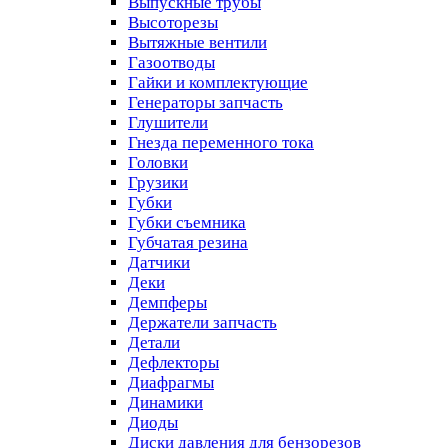
Выпускные трубы
Высоторезы
Вытяжные вентили
Газоотводы
Гайки и комплектующие
Генераторы запчасть
Глушители
Гнезда переменного тока
Головки
Грузики
Губки
Губки съемника
Губчатая резина
Датчики
Деки
Демпферы
Держатели запчасть
Детали
Дефлекторы
Диафрагмы
Динамики
Диоды
Диски давления для бензорезов