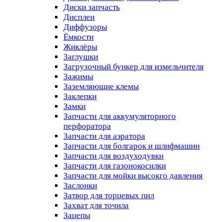
Диски запчасть
Дисплеи
Диффузоры
Ёмкости
Жиклёры
Заглушки
Загрузочный бункер для измельчителя
Зажимы
Заземляющие клемы
Заклепки
Замки
Запчасти для аккумуляторного
перфоратора
Запчасти для аэратора
Запчасти для болгарок и шлифмашин
Запчасти для воздуходувки
Запчасти для газонокосилки
Запчасти для мойки высокго давления
Заслонки
Затвор для торцевых пил
Захват для точила
Зацепы