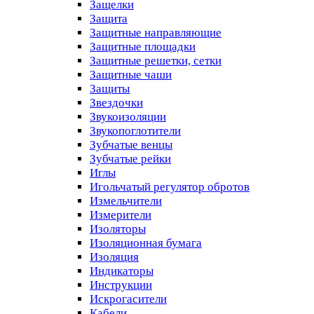
Защелки
Защита
Защитные направляющие
Защитные площадки
Защитные решетки, сетки
Защитные чаши
Защиты
Звездочки
Звукоизоляции
Звукопоглотители
Зубчатые венцы
Зубчатые рейки
Иглы
Игольчатый регулятор обротов
Измельчители
Измерители
Изоляторы
Изоляционная бумага
Изоляция
Индикаторы
Инструкции
Искрогасители
Кабели