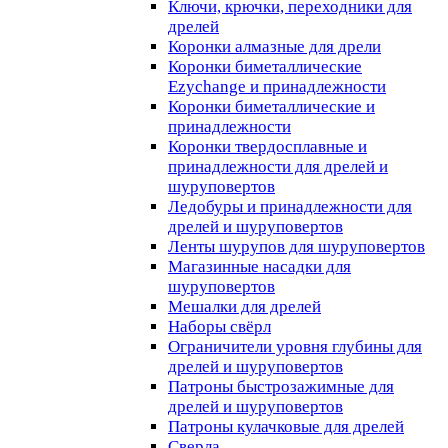
Ключи, крючки, переходники для
дрелей
Коронки алмазные для дрели
Коронки биметаллические
Ezychange и принадлежности
Коронки биметаллические и
принадлежности
Коронки твердосплавные и
принадлежности для дрелей и
шуруповертов
Ледобуры и принадлежности для
дрелей и шуруповертов
Ленты шурупов для шуруповертов
Магазинные насадки для
шуруповертов
Мешалки для дрелей
Наборы свёрл
Ограничители уровня глубины для
дрелей и шуруповертов
Патроны быстрозажимные для
дрелей и шуруповертов
Патроны кулачковые для дрелей
Сверла