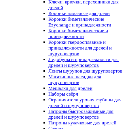
Ключи, крючки, переходники для
дрелей
Коронки алмазные для дрели
Коронки биметаллические
Ezychange и принадлежности
Коронки биметаллические и
принадлежности
Коронки твердосплавные и
принадлежности для дрелей и
шуруповертов
Ледобуры и принадлежности для
дрелей и шуруповертов
Ленты шурупов для шуруповертов
Магазинные насадки для
шуруповертов
Мешалки для дрелей
Наборы свёрл
Ограничители уровня глубины для
дрелей и шуруповертов
Патроны быстрозажимные для
дрелей и шуруповертов
Патроны кулачковые для дрелей
Сверла