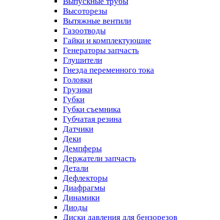
Выпускные трубы
Высоторезы
Вытяжные вентили
Газоотводы
Гайки и комплектующие
Генераторы запчасть
Глушители
Гнезда переменного тока
Головки
Грузики
Губки
Губки съемника
Губчатая резина
Датчики
Деки
Демпферы
Держатели запчасть
Детали
Дефлекторы
Диафрагмы
Динамики
Диоды
Диски давления для бензорезов