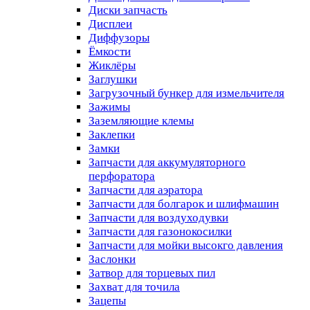
Диски запчасть
Дисплеи
Диффузоры
Ёмкости
Жиклёры
Заглушки
Загрузочный бункер для измельчителя
Зажимы
Заземляющие клемы
Заклепки
Замки
Запчасти для аккумуляторного
перфоратора
Запчасти для аэратора
Запчасти для болгарок и шлифмашин
Запчасти для воздуходувки
Запчасти для газонокосилки
Запчасти для мойки высокго давления
Заслонки
Затвор для торцевых пил
Захват для точила
Зацепы