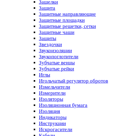
Защелки
Защита
Защитные направляющие
Защитные площадки
Защитные решетки, сетки
Защитные чаши
Защиты
Звездочки
Звукоизоляции
Звукопоглотители
Зубчатые венцы
Зубчатые рейки
Иглы
Игольчатый регулятор обротов
Измельчители
Измерители
Изоляторы
Изоляционная бумага
Изоляция
Индикаторы
Инструкции
Искрогасители
Кабели