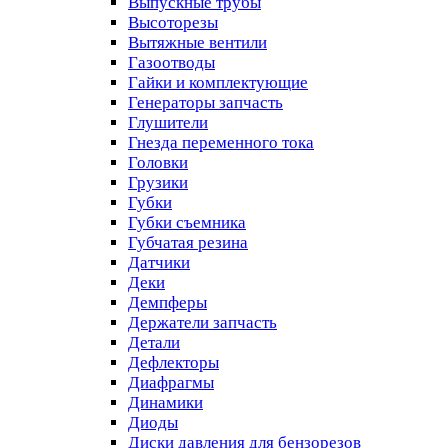
Выпускные трубы
Высоторезы
Вытяжные вентили
Газоотводы
Гайки и комплектующие
Генераторы запчасть
Глушители
Гнезда переменного тока
Головки
Грузики
Губки
Губки съемника
Губчатая резина
Датчики
Деки
Демпферы
Держатели запчасть
Детали
Дефлекторы
Диафрагмы
Динамики
Диоды
Диски давления для бензорезов