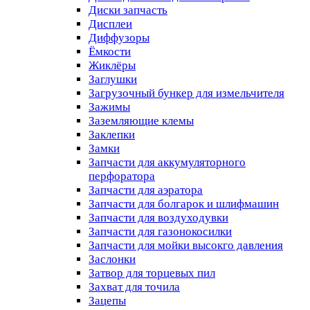
Диски запчасть
Дисплеи
Диффузоры
Ёмкости
Жиклёры
Заглушки
Загрузочный бункер для измельчителя
Зажимы
Заземляющие клемы
Заклепки
Замки
Запчасти для аккумуляторного
перфоратора
Запчасти для аэратора
Запчасти для болгарок и шлифмашин
Запчасти для воздуходувки
Запчасти для газонокосилки
Запчасти для мойки высокго давления
Заслонки
Затвор для торцевых пил
Захват для точила
Зацепы