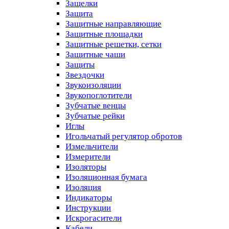
Защелки
Защита
Защитные направляющие
Защитные площадки
Защитные решетки, сетки
Защитные чаши
Защиты
Звездочки
Звукоизоляции
Звукопоглотители
Зубчатые венцы
Зубчатые рейки
Иглы
Игольчатый регулятор обротов
Измельчители
Измерители
Изоляторы
Изоляционная бумага
Изоляция
Индикаторы
Инструкции
Искрогасители
Кабели