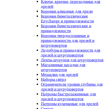
Ключи, крючки, переходники для
дрелей
Коронки алмазные для дрели
Коронки биметаллические
Ezychange и принадлежности
Коронки биметаллические и
принадлежности
Коронки твердосплавные и
принадлежности для дрелей и
шуруповертов
Ледобуры и принадлежности для
дрелей и шуруповертов
Ленты шурупов для шуруповертов
Магазинные насадки для
шуруповертов
Мешалки для дрелей
Наборы свёрл
Ограничители уровня глубины для
дрелей и шуруповертов
Патроны быстрозажимные для
дрелей и шуруповертов
Патроны кулачковые для дрелей
Сверла