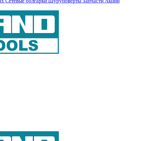
ах
Сетевые болгарки
Шуруповерты
Запчасти
Акции