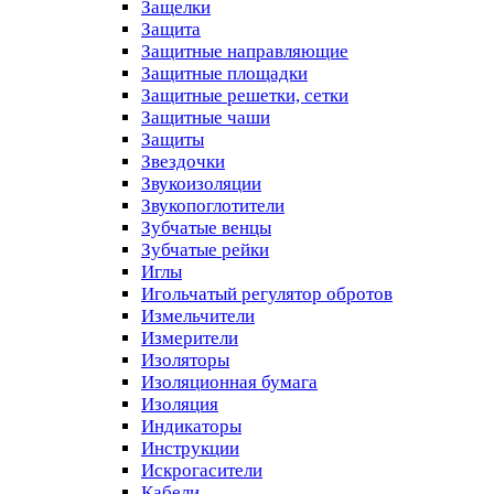
Защелки
Защита
Защитные направляющие
Защитные площадки
Защитные решетки, сетки
Защитные чаши
Защиты
Звездочки
Звукоизоляции
Звукопоглотители
Зубчатые венцы
Зубчатые рейки
Иглы
Игольчатый регулятор обротов
Измельчители
Измерители
Изоляторы
Изоляционная бумага
Изоляция
Индикаторы
Инструкции
Искрогасители
Кабели