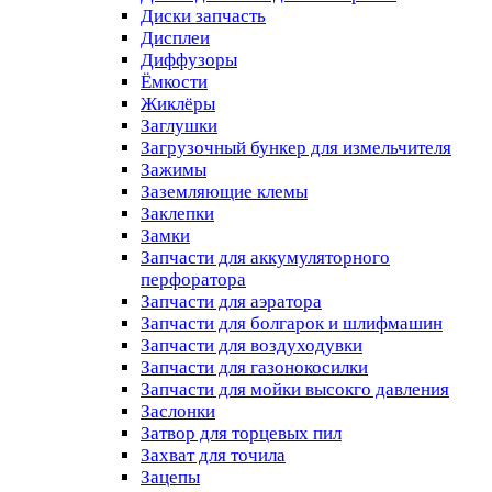
Диски запчасть
Дисплеи
Диффузоры
Ёмкости
Жиклёры
Заглушки
Загрузочный бункер для измельчителя
Зажимы
Заземляющие клемы
Заклепки
Замки
Запчасти для аккумуляторного
перфоратора
Запчасти для аэратора
Запчасти для болгарок и шлифмашин
Запчасти для воздуходувки
Запчасти для газонокосилки
Запчасти для мойки высокго давления
Заслонки
Затвор для торцевых пил
Захват для точила
Зацепы