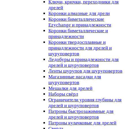
Ключи, крючки, переходники для
дрелей
Коронки алмазные для дрели
Коронки биметаллические
Ezychange и принадлежности
Коронки биметаллические и
принадлежности
Коронки твердосплавные и
принадлежности для дрелей и
шуруповертов
Ледобуры и принадлежности для
дрелей и шуруповертов
Ленты шурупов для шуруповертов
Магазинные насадки для
шуруповертов
Мешалки для дрелей
Наборы свёрл
Ограничители уровня глубины для
дрелей и шуруповертов
Патроны быстрозажимные для
дрелей и шуруповертов
Патроны кулачковые для дрелей
Сверла