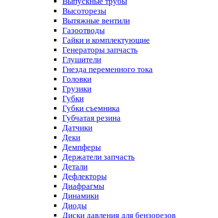
Выпускные трубы
Высоторезы
Вытяжные вентили
Газоотводы
Гайки и комплектующие
Генераторы запчасть
Глушители
Гнезда переменного тока
Головки
Грузики
Губки
Губки съемника
Губчатая резина
Датчики
Деки
Демпферы
Держатели запчасть
Детали
Дефлекторы
Диафрагмы
Динамики
Диоды
Диски давления для бензорезов