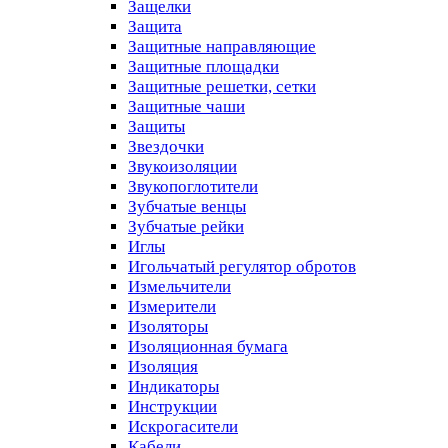
Защелки
Защита
Защитные направляющие
Защитные площадки
Защитные решетки, сетки
Защитные чаши
Защиты
Звездочки
Звукоизоляции
Звукопоглотители
Зубчатые венцы
Зубчатые рейки
Иглы
Игольчатый регулятор обротов
Измельчители
Измерители
Изоляторы
Изоляционная бумага
Изоляция
Индикаторы
Инструкции
Искрогасители
Кабели