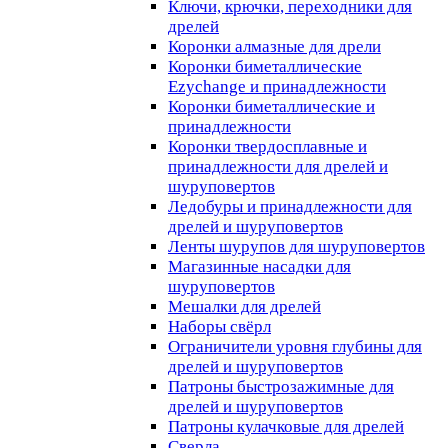
Ключи, крючки, переходники для
дрелей
Коронки алмазные для дрели
Коронки биметаллические
Ezychange и принадлежности
Коронки биметаллические и
принадлежности
Коронки твердосплавные и
принадлежности для дрелей и
шуруповертов
Ледобуры и принадлежности для
дрелей и шуруповертов
Ленты шурупов для шуруповертов
Магазинные насадки для
шуруповертов
Мешалки для дрелей
Наборы свёрл
Ограничители уровня глубины для
дрелей и шуруповертов
Патроны быстрозажимные для
дрелей и шуруповертов
Патроны кулачковые для дрелей
Сверла