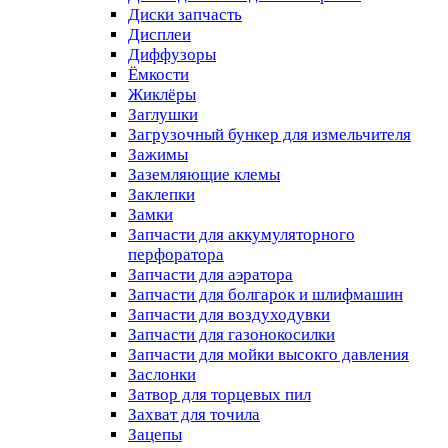
Диски запчасть
Дисплеи
Диффузоры
Ёмкости
Жиклёры
Заглушки
Загрузочный бункер для измельчителя
Зажимы
Заземляющие клемы
Заклепки
Замки
Запчасти для аккумуляторного
перфоратора
Запчасти для аэратора
Запчасти для болгарок и шлифмашин
Запчасти для воздуходувки
Запчасти для газонокосилки
Запчасти для мойки высокго давления
Заслонки
Затвор для торцевых пил
Захват для точила
Зацепы