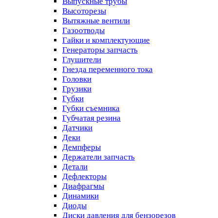
Выпускные трубы
Высоторезы
Вытяжные вентили
Газоотводы
Гайки и комплектующие
Генераторы запчасть
Глушители
Гнезда переменного тока
Головки
Грузики
Губки
Губки съемника
Губчатая резина
Датчики
Деки
Демпферы
Держатели запчасть
Детали
Дефлекторы
Диафрагмы
Динамики
Диоды
Диски давления для бензорезов