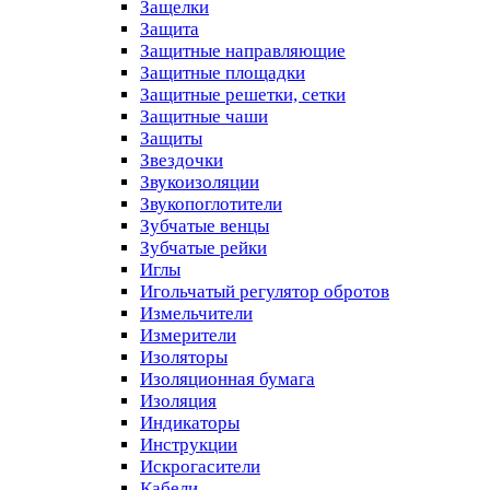
Защелки
Защита
Защитные направляющие
Защитные площадки
Защитные решетки, сетки
Защитные чаши
Защиты
Звездочки
Звукоизоляции
Звукопоглотители
Зубчатые венцы
Зубчатые рейки
Иглы
Игольчатый регулятор обротов
Измельчители
Измерители
Изоляторы
Изоляционная бумага
Изоляция
Индикаторы
Инструкции
Искрогасители
Кабели