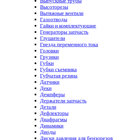
Выпускные трубы
Высоторезы
Вытяжные вентили
Газоотводы
Гайки и комплектующие
Генераторы запчасть
Глушители
Гнезда переменного тока
Головки
Грузики
Губки
Губки съемника
Губчатая резина
Датчики
Деки
Демпферы
Держатели запчасть
Детали
Дефлекторы
Диафрагмы
Динамики
Диоды
Диски давления для бензорезов