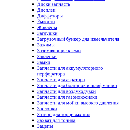
Диски запчасть
Дисплеи
Диффузоры
Ёмкости
Жиклёры
Заглушки
Загрузочный бункер для измельчителя
Зажимы
Заземляющие клемы
Заклепки
Замки
Запчасти для аккумуляторного
перфоратора
Запчасти для аэратора
Запчасти для болгарок и шлифмашин
Запчасти для воздуходувки
Запчасти для газонокосилки
Запчасти для мойки высокго давления
Заслонки
Затвор для торцевых пил
Захват для точила
Зацепы