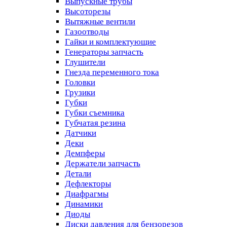
Выпускные трубы
Высоторезы
Вытяжные вентили
Газоотводы
Гайки и комплектующие
Генераторы запчасть
Глушители
Гнезда переменного тока
Головки
Грузики
Губки
Губки съемника
Губчатая резина
Датчики
Деки
Демпферы
Держатели запчасть
Детали
Дефлекторы
Диафрагмы
Динамики
Диоды
Диски давления для бензорезов