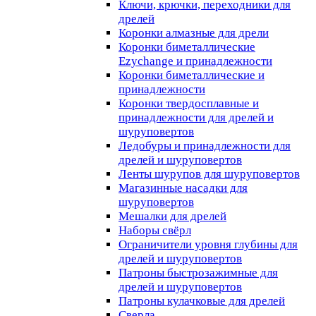
Ключи, крючки, переходники для
дрелей
Коронки алмазные для дрели
Коронки биметаллические
Ezychange и принадлежности
Коронки биметаллические и
принадлежности
Коронки твердосплавные и
принадлежности для дрелей и
шуруповертов
Ледобуры и принадлежности для
дрелей и шуруповертов
Ленты шурупов для шуруповертов
Магазинные насадки для
шуруповертов
Мешалки для дрелей
Наборы свёрл
Ограничители уровня глубины для
дрелей и шуруповертов
Патроны быстрозажимные для
дрелей и шуруповертов
Патроны кулачковые для дрелей
Сверла