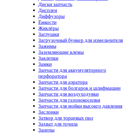
Диски запчасть
Дисплеи
Диффузоры
Ёмкости
Жиклёры
Заглушки
Загрузочный бункер для измельчителя
Зажимы
Заземляющие клемы
Заклепки
Замки
Запчасти для аккумуляторного
перфоратора
Запчасти для аэратора
Запчасти для болгарок и шлифмашин
Запчасти для воздуходувки
Запчасти для газонокосилки
Запчасти для мойки высокго давления
Заслонки
Затвор для торцевых пил
Захват для точила
Зацепы