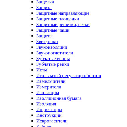
Защелки
Защита
Защитные направляющие
Защитные площадки
Защитные решетки, сетки
Защитные чаши
Защиты
Звездочки
Звукоизоляции
Звукопоглотители
Зубчатые венцы
Зубчатые рейки
Иглы
Игольчатый регулятор обротов
Измельчители
Измерители
Изоляторы
Изоляционная бумага
Изоляция
Индикаторы
Инструкции
Искрогасители
Кабели