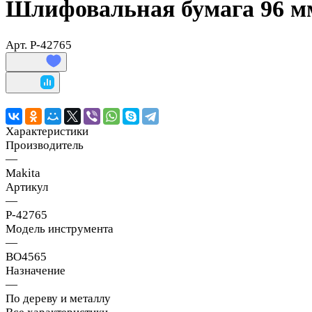
Шлифовальная бумага 96 мм
Арт.
P-42765
Характеристики
Производитель
—
Makita
Артикул
—
P-42765
Модель инструмента
—
BO4565
Назначение
—
По дереву и металлу