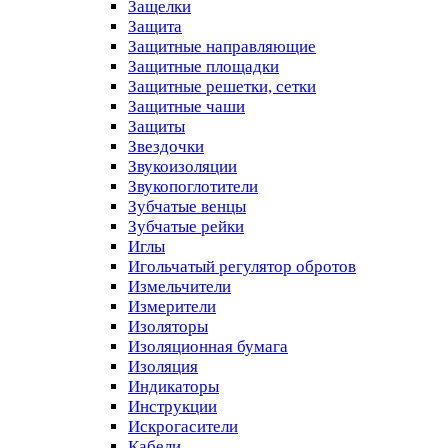
Защелки
Защита
Защитные направляющие
Защитные площадки
Защитные решетки, сетки
Защитные чаши
Защиты
Звездочки
Звукоизоляции
Звукопоглотители
Зубчатые венцы
Зубчатые рейки
Иглы
Игольчатый регулятор обротов
Измельчители
Измерители
Изоляторы
Изоляционная бумага
Изоляция
Индикаторы
Инструкции
Искрогасители
Кабели