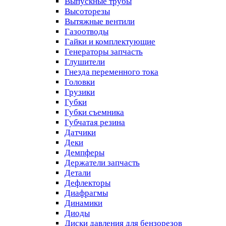
Выпускные трубы
Высоторезы
Вытяжные вентили
Газоотводы
Гайки и комплектующие
Генераторы запчасть
Глушители
Гнезда переменного тока
Головки
Грузики
Губки
Губки съемника
Губчатая резина
Датчики
Деки
Демпферы
Держатели запчасть
Детали
Дефлекторы
Диафрагмы
Динамики
Диоды
Диски давления для бензорезов