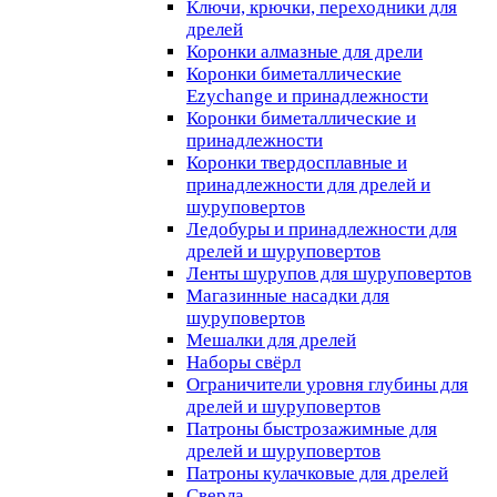
Ключи, крючки, переходники для
дрелей
Коронки алмазные для дрели
Коронки биметаллические
Ezychange и принадлежности
Коронки биметаллические и
принадлежности
Коронки твердосплавные и
принадлежности для дрелей и
шуруповертов
Ледобуры и принадлежности для
дрелей и шуруповертов
Ленты шурупов для шуруповертов
Магазинные насадки для
шуруповертов
Мешалки для дрелей
Наборы свёрл
Ограничители уровня глубины для
дрелей и шуруповертов
Патроны быстрозажимные для
дрелей и шуруповертов
Патроны кулачковые для дрелей
Сверла