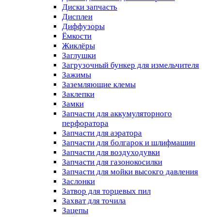
Диски запчасть
Дисплеи
Диффузоры
Ёмкости
Жиклёры
Заглушки
Загрузочный бункер для измельчителя
Зажимы
Заземляющие клемы
Заклепки
Замки
Запчасти для аккумуляторного
перфоратора
Запчасти для аэратора
Запчасти для болгарок и шлифмашин
Запчасти для воздуходувки
Запчасти для газонокосилки
Запчасти для мойки высокго давления
Заслонки
Затвор для торцевых пил
Захват для точила
Зацепы